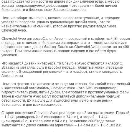
база придает устойчивости на дороге при динамичной езде, а кузов с
зонами программируемой деформации – это гарантия Вшей личной
безопасности и безопасности Ваших пассажиров.
Нижние габаритные фары, похожие на противотуманные, и передние
указатели поворота, удачно дополняющие дизайн Aveo, - это те
незначительные «изюминки», которые приятно радуют владельцев
Chevrolet Aveo.
Chevrolet Aveo интерьерСалон Aveo – просторный и комфортный. В первую
очередь, он отличается большими размерами, а это – много места как для
пассажиров, так и для их багажа. Багажник Chevrolet Aveo рассчитан на 400
литров. При этом можно сложить задние сидения и его объем будет
увеличен.
Что касается дизайн интерьера, то Chevrolet Aveo относится к классу С.
Вставки из металла, руль и коробка передач, обшитые кожей, передние
сидения с 8-секционной регуляцией – это комфорт, стиль и солидность.
Автоначинка
Немного фактов о техническом оснащении салона. Как любой современный
и качественный автомобиль, Chevrolet Aveo – это ABS, кондиционер,
гидроусилитель руля, литые диски, электропакет и противотуманные фары.
Также в комплекте Aveo могут поставляться дополнительные подушки
безопасности, ДУ на руле для аудиосистемы и 3-точечные ремни
безопасности для всех пассажиров.
Старое поколение Chevrolet Aveo реализуется с 2-мя двигателями. Первый
– 1,2 (4-цилиндровый с 8 клапанами и 74 л.с.), и второй – 1,4 (4-
цилиндровый с 16 клапанами и 94 л.с.). Поколение 2006 года также
выпускается с двумя силовыми агрегатами – 1,4 с 94 л.с. и 1,6 с 103 л.с.