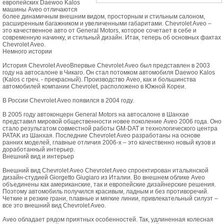
европейских Daewoo Kalos
машины Aveo отличаются
более динамичным внешним видом, просторным и стильным салоном,
расширенным багажником и увеличенными габаритами. Chevrolet Aveo –
это качественное авто от General Motors, которое сочетает в себе и
современную начинку, и стильный дизайн. Итак, теперь об основных фактах
Chevrolet Aveo.
Немного истории
История Chevrolet AveoВпервые Chevrolet Aveo был представлен в 2003
году на автосалоне в Чикаго. Он стал потомком автомобиля Daewoo Kalos
(Kalos с греч. - прекрасный). Производство Aveo, как и большинства
автомобилей компании Chevrolet, расположено в Южной Кореи.
В России Chevrolet Aveo появился в 2004 году.
В 2005 году автоконцерн General Motors на автосалоне в Шанхае
представил мировой общественности новее поколение Aveo 2006 года. Оно
стало результатом совместной работы GM-DAT и технологического центра
PATAK из Шанхая. Последние Chevrolet Aveo разработаны на основе
ранних моделей, главные отличия 2006-х – это качественно новый кузов и
доработанный интерьер.
Внешний вид и интерьер
Внешний вид Chevrolet Aveo Chevrolet Aveo спроектирован итальянской
дизайн-студией Giorgetto Giugiaro из Италии. Во внешнем облике Aveo
объединены как американские, так и европейские дизайнерские решения.
Поэтому автомобиль получился красивым, ладным и без противоречий.
Четкие и резкие грани, плавные и мягкие линии, привлекательный силуэт –
все это внешний вид Chevrolet Aveo.
Aveo обладает рядом приятных особенностей. Так, удлиненная колесная