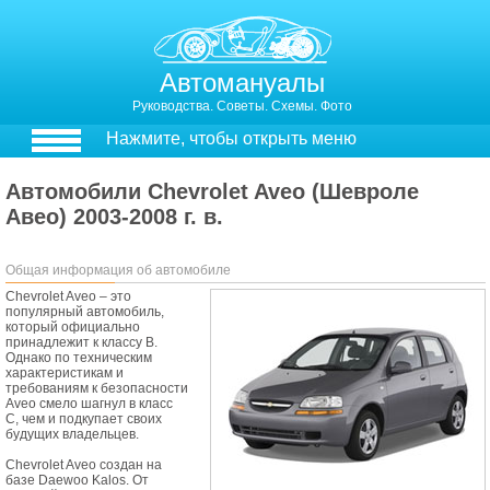
Автомануалы
Руководства. Советы. Схемы. Фото
Нажмите, чтобы открыть меню
Автомобили Chevrolet Aveo (Шевроле
Авео) 2003-2008 г. в.
Общая информация об автомобиле
Chevrolet Aveo – это
популярный автомобиль,
который официально
принадлежит к классу В.
Однако по техническим
характеристикам и
требованиям к безопасности
Aveo смело шагнул в класс
С, чем и подкупает своих
будущих владельцев.
Chevrolet Aveo создан на
базе Daewoo Kalos. От