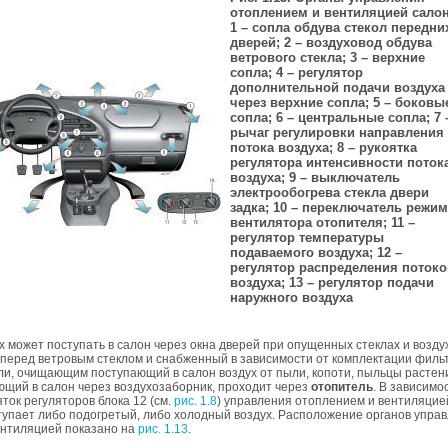
отоплением и вентиляцией салон
1 – сопла обдува стекол передни
дверей; 2 – воздуховод обдува
ветрового стекла; 3 – верхние
сопла; 4 – регулятор
дополнительной подачи воздуха
через верхние сопла; 5 – боковы
сопла; 6 – центральные сопла; 7 
рычаг регулировки направления
потока воздуха; 8 – рукоятка
регулятора интенсивности поток
воздуха; 9 – выключатель
электрообогрева стекла двери
задка; 10 – переключатель режи
вентилятора отопителя; 11 –
регулятор температуры
подаваемого воздуха; 12 –
регулятор распределения потоко
воздуха; 13 – регулятор подачи
наружного воздуха
 может поступать в салон через окна дверей при опущенных стеклах и возду
перед ветровым стеклом и снабженный в зависимости от комплектации филь
и, очищающим поступающий в салон воздух от пыли, копоти, пыльцы растений
ющий в салон через воздухозаборник, проходит через
отопитель
. В зависимо
ток регуляторов блока 12 (см.
рис. 1.8
) управления отоплением и вентиляцие
упает либо подогретый, либо холодный воздух. Расположение органов упра
ентиляцией показано на
рис. 1.13
.