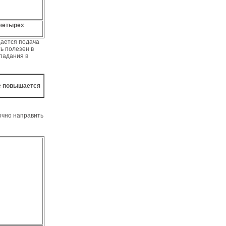
 четырех
щается подача
ть полезен в
опадания в
ае повышается
очно направить