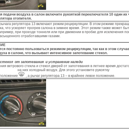
я подачи воздуха в салон включите рукояткой переключателя 10 один их
лятора отопителя.
ычага регулятора 13 включают режим рециркуляции. В этом режиме прекра
ха, что ускоряет прогрев салона в зимнее время. Этот режим также может бы
апример, при проезде тоннеля или при движении в пробке для исключения п
 насыщенного отработавшими газами.
ИЕ
тся постоянно пользоваться режимом рециркуляции, так как в этом случ
уха в салоне, что вызывает интенсивное запотевание стекол.
 стекол от запотевания и устранение наледи
ия ветрового стекла и стекол дверей от запотевания в летнее время достат
на них холодный воздух. Для этого установите рукоятку
 положение
, а рычаг регулятора 13 – в крайнее левое положение.