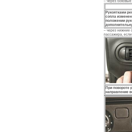
– через боковые
Рукоятками ре
сопла изменен
положении рук
дополнительну
– через нижние 
пассажира, если
При повороте 
направление в