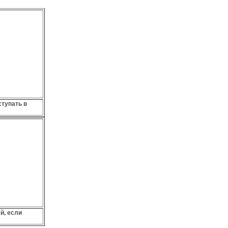
тупать в
й, если