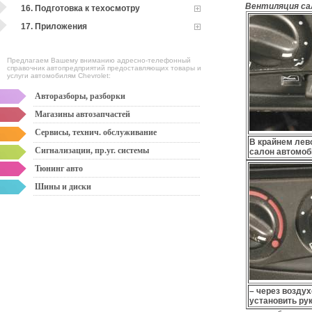
Вентиляция са
16. Подготовка к техосмотру
17. Приложения
Предлагаем Вашему вниманию адресно-телефонный
справочник автопредприятий предоставляющих товары и
услуги автомобилям Chevrolet:
Авторазборы, разборки
Магазины автозапчастей
Сервисы, технич. обслуживание
В крайнем лев
Сигнализации, пр.уг. системы
салон автомоб
Тюнинг авто
Шины и диски
– через воздух
установить рук