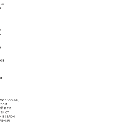
а:
х
е
–
а
мов
в
хозаборник,
тром
 и т.п.
сти от
й в салон
вления