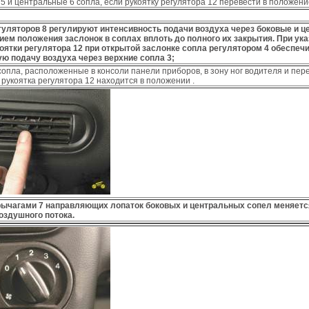
 5 и центральные 6 сопла, если рукоятку регулятора 12 перевести в положени
гуляторов 8 регулируют интенсивность подачи воздуха через боковые и 
ием положения заслонок в соплах вплоть до полного их закрытия. При ук
оятки регулятора 12 при открытой заслонке сопла регулятором 4 обеспеч
ю подачу воздуха через верхние сопла 3;
сопла, расположенные в консоли панели приборов, в зону ног водителя и пер
 рукоятка регулятора 12 находится в положении .
рычагами 7 направляющих лопаток боковых и центральных сопел меняетс
оздушного потока.