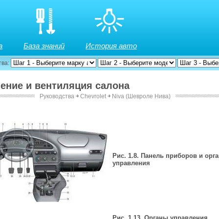
а
База знаний
История авто
тва:
ление и вентиляция салона
Руководства
￫
Chevrolet
￫
Niva (Шевроле Нива)
Рис. 1.8. Панель приборов и орг
управления
Рис. 1.13. Органы управления