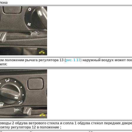
лона
ом положении рычага регулятора 13 (
рис. 1.13
)
наружный воздух может пос
иля:
оводы 2 обдува ветрового стекла и сопла 1 обдува стекол передних двере
оятку регулятора 12 в положение ;