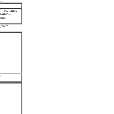
е .
центральные
азанном
ивают
еднего
я