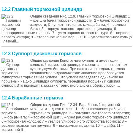
12.2 Главный тормозной цилиндр
Общие сведения Рис. 12.9. Главный тормозной цилиндр: 1
– крышка бачка тормозной жидкости; 2 – бачок тормозной
жидкости; 3 – уплотнительные кольца бачка; 4 – зажимы
бачка; 5 – корпус главного тормозного цилиндра; 6 –
пропорциональные клапаны; 7 – узел поршня второго контура; 8 – поршень
первого контура; 9 – стопорное кольцо поршня; 10 – уплотнительное кольцо
Главный...
12.3 Суппорт дисковых тормозов
Общие сведения Конструкция суппорта имеет один
колесный тормозной цилиндр и крепится на поворотном
кулаке двумя болтами. При нажатии на педаль тормоза
создаваемое гидравлическое давление преобразуется
суппортом в тормозящее усилие. Это усилие передается одинаково на
поршень и на дно цилиндра суппорта, передвигая поршень и сдвигая
суппорт. Это приводит к зажатию тормозного диска с обеих сторон. ...
12.4 Барабанные тормоза
Общие сведения Рис. 12.34. Барабанный тормозной
механизм заднего колеса: 1 – болт крепления рабочего
тормозного цилиндра; 2 – заглушка смотрового отверстия;
3 – ось рычага; 4 – тормозной щит; 5 – узел рабочего тормозного цилиндра;
6 – тормозная колодка; 7 – узел регулировочного устройства тормоза; 8 –
верхняя возвратная пружина; 9 – прижимная пружина; 10 – шайба; 11 –
тормозной б...