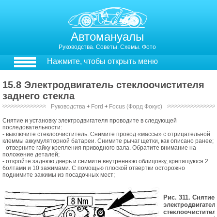
Автомануалы
Руководства. Советы. Схемы. Фото
Нажмите, чтобы открыть меню
15.8 Электродвигатель стеклоочистителя
заднего стекла
Руководства
￫
Ford
￫
Focus (Форд Фокус)
15.8. Электродвигатель стеклоочистителя заднего стекла
Снятие и установку электродвигателя проводите в следующей
последовательности:
- выключите стеклоочиститель. Снимите провод «массы» с отрицательной
клеммы аккумуляторной батареи. Снимите рычаг щетки, как описано ранее;
- отверните гайку крепления приводного вала. Обратите внимание на
положение деталей;
- откройте заднюю дверь и снимите внутреннюю облицовку, крепящуюся 2
болтами и 10 зажимами. С помощью плоской отвертки осторожно
поднимите зажимы из посадочных мест;
Рис. 311. Снятие
электродвигател
стеклоочистител