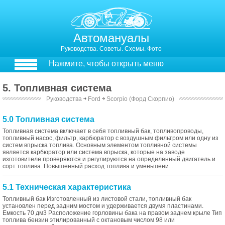
Автомануалы
Руководства. Советы. Схемы. Фото
Нажмите, чтобы открыть меню
5. Топливная система
Руководства
￫
Ford
￫
Scorpio (Форд Скорпио)
5.0 Топливная система
Топливная система включает в себя топливный бак, топливопроводы,
топливный насос, фильтр, карбюратор с воздушным фильтром или одну из
систем впрыска топлива. Основным элементом топливной системы
является карбюратор или система впрыска, которые на заводе
изготовителе проверяются и регулируются на определенный двигатель и
сорт топлива. Повышенный расход топлива и уменьшени...
5.1 Техническая характеристика
Топливный бак Изготовленный из листовой стали, топливный бак
установлен перед задним мостом и удерживается двумя пластинами.
Емкость 70 дм3 Расположение горловины бака на правом заднем крыле Тип
топлива бензин этилированный с октановым числом 98 или