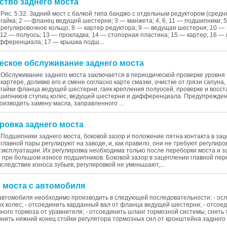
йство заднего моста
Рис. 5.32. Задний мост с балкой типа банджо с отдельным редуктором (средня
гайка; 2 — фланец ведущей шестерни; 3 — манжета; 4, 6, 11 — подшипники; 5
регулировочное кольцо; 8 — картер редуктора; 9 — ведущая шестерня; 10 —
2 — полуось; 13 — прокладка; 14 — стопорная пластина; 15 — картер; 16 — 
фференциала; 17 — крышка подш...
ческое обслуживание заднего моста
Обслуживание заднего моста заключается в периодической проверке уровня 
картере, доливке его и смене согласно карте смазки, очистке от грязи сапуна
гайки фланца ведущей шестерни, гаек крепления полуосей, проверке и восс
дшипников ступиц колес, ведущей шестерни и дифференциала. Предупрежде
изводить замену масла, заправленного ...
ировка заднего моста
Подшипники заднего моста, боковой зазор и положение пятна контакта в за
главной пары регулируют на заводе, и, как правило, они не требуют регулиро
эксплуатации. Их регулировка необходима только после переборки моста и 
е при большом износе подшипников. Боковой зазор в зацеплении главной пер
следствие износа зубьев, регулировкой не уменьшают,...
е моста с автомобиля
автомобиля необходимо производить в следующей последовательности: - осл
х колес; - отсоединить карданный вал от фланца ведущей шестерни; - отсое
ного тормоза от уравнителя; - отсоединить шланг тормозной системы, снять
динить нижний конец стойки регулятора тормозных сил от кронштейна заднего 