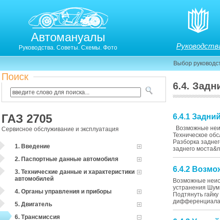
Автомануалы
Руководств
Руководства. Советы. Схемы. Фото
Выбор руководс
Поиск
6.4. Задн
ГАЗ 2705
6.4.1 Задни
Возможные неис
Сервисное обслуживание и эксплуатация
Техническое об
Разборка задне
1. Введение
заднего моста&n.
2. Паспортные данные автомобиля
6.4.2 Возм
3. Технические данные и характеристики
автомобилей
Возможные неис
устранения Шум
4. Органы управления и приборы
Подтянуть гайк
дифференциала 
5. Двигатель
6. Трансмиссия