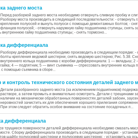
рка заднего моста
Перед разборкой заднего моста необходимо отвернуть сливную пробку и сли
Разборку моста производить в следующей последовательности: - отвернуть г
крепления полуосей и вынуть полуоси с помощью демонтажных болтов; - сня
фланцев полуосей; - отвернуть наружную гайку подшипника ступицы, снять 
ь внутреннюю гайку подшипника ступицы; - снять тормозно...
орка дифференциала
Разборку дифференциала необходимо производить в следующем порядке: - 
болты крепления ведомой шестерни, снять ведомую шестерню; Рис. 5.38. Сн
внутреннего кольца подшипника с коробки дифференциала: 1 — вкладыш; 2 
гайка; 4 — подпятник; 5 — винт съемника — спрессовать внутренние кольца
с помощью съемника в сборе...
р и контроль технического состояния деталей заднего 
Детали разобранного заднего моста (за исключением подшипников) подерж
растворе, а затем промыть и внимательно осмотреть. Детали с трещинами з
наличии на механически обработанных поверхностях деталей забоин, заусен
неровностей зачистить их для обеспечения хорошего прилегания сопряженн
При этом следует обратить особое внимание на состояние посадочных п...
рка дифференциала
все трущиеся поверхности деталей дифференциала необходимо смазать мас
осте. Сборку дифференциала производить в следующем порядке: - установит
тов шайбу полуосевой шестерни и полуосевую шестерню; - установить на ось