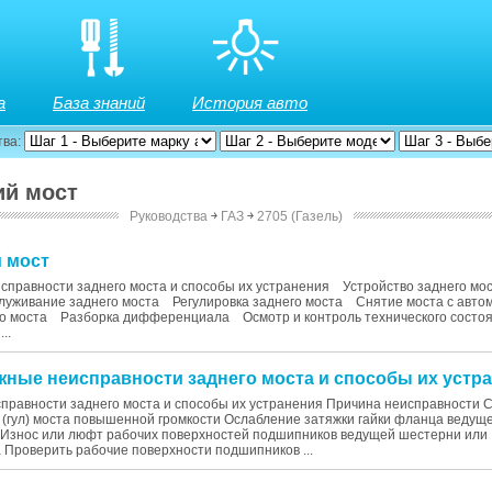
а
База знаний
История авто
тва:
ий мост
Руководства
￫
ГАЗ
￫
2705 (Газель)
й мост
правности заднего моста и способы их устранения Устройство заднего м
служивание заднего моста Регулировка заднего моста Снятие моста с ав
го моста Разборка дифференциала Осмотр и контроль технического состо
..
ожные неисправности заднего моста и способы их устр
правности заднего моста и способы их устранения Причина неисправности 
 (гул) моста повышенной громкости Ослабление затяжки гайки фланца ведущ
у Износ или люфт рабочих поверхностей подшипников ведущей шестерни или
Проверить рабочие поверхности подшипников ...