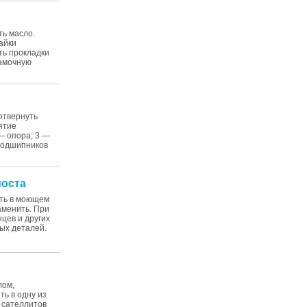
ть масло.
айки
ть прокладки
замочную
отвернуть
ятие
— опора; 3 —
 подшипников
моста
ать в моющем
аменить. При
цев и других
ых деталей.
лом,
ь в одну из
 сателлитов