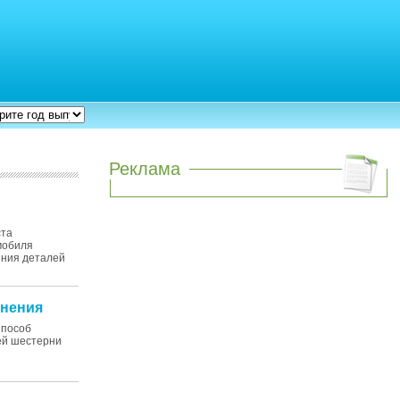
Реклама
оста
томобиля
яния деталей
анения
Способ
ей шестерни