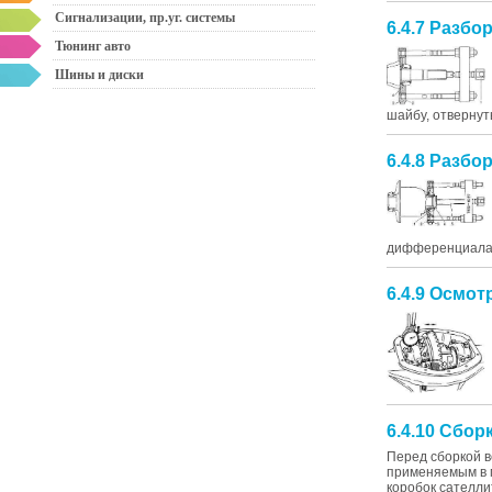
Сигнализации, пр.уг. системы
6.4.7 Разбо
Тюнинг авто
Шины и диски
шайбу, отвернут
6.4.8 Разб
дифференциала 
6.4.9 Осмот
6.4.10 Сбо
Перед сборкой 
применяемым в м
коробок сателли