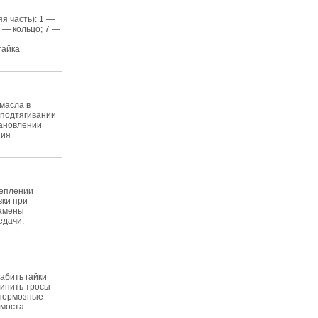
я часть): 1 —
 — кольцо; 7 —
гайка
масла в
, подтягивании
тановлении
ния
цеплении
вки при
замены
едачи,
абить гайки
динить тросы
 тормозные
моста...