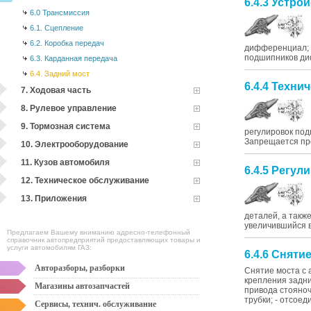
6.4.3 Устро
6.0 Трансмиссия
6.1. Сцепление
6.2. Коробка передач
дифференциал; 1
подшипников ди
6.3. Карданная передача
6.4. Задний мост
6.4.4 Техни
7. Ходовая часть
8. Рулевое управление
9. Тормозная система
регулировок по
Запрещается про
10. Электрооборудование
11. Кузов автомобиля
6.4.5 Регул
12. Техническое обслуживание
13. Приложения
деталей, а такж
увеличившийся в
Предлагаем Вашему вниманию адресно-телефонный
справочник автопредприятий предоставляющих товары и
услуги автомобилям ГАЗ:
6.4.6 Сняти
Авторазборы, разборки
Снятие моста с 
крепления задни
Магазины автозапчастей
привода стояноч
трубки; - отсое
Сервисы, технич. обслуживание