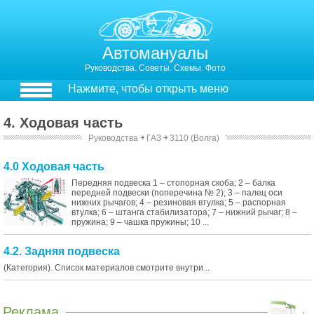
Автомануалы
Руководства. Советы. Схемы. Фото
Нажмите, чтобы открыть меню
4. Ходовая часть
Руководства
￫
ГАЗ
￫
3110 (Волга)
4.0 Ходовая часть
Передняя подвеска 1 – стопорная скоба; 2 – балка
передней подвески (поперечина № 2); 3 – палец оси
нижних рычагов; 4 – резиновая втулка; 5 – распорная
втулка; 6 – штанга стабилизатора; 7 – нижний рычаг; 8 –
пружина; 9 – чашка пружины; 10 ...
4.2. Задняя подвеска
(Категория). Список материалов смотрите внутри...
Реклама