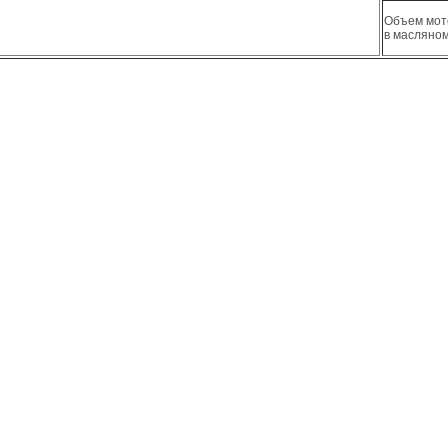
Объем мот
в масляном