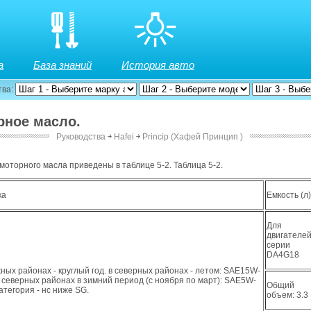
а
База знаний
История авто
тва:
рное масло.
Руководства
￫
Hafei
￫
Princip (Хафей Принцип )
моторного масла приведены в таблице 5-2. Таблица 5-2.
ка
Емкость (л
Для
двигателе
серии
DA4G18
ных районах - круглый год. в северных районах - летом: SAE15W-
в северных районах в зимний период (с ноября по март): SAE5W-
Общий
категория - нс ниже SG.
объем: 3.3