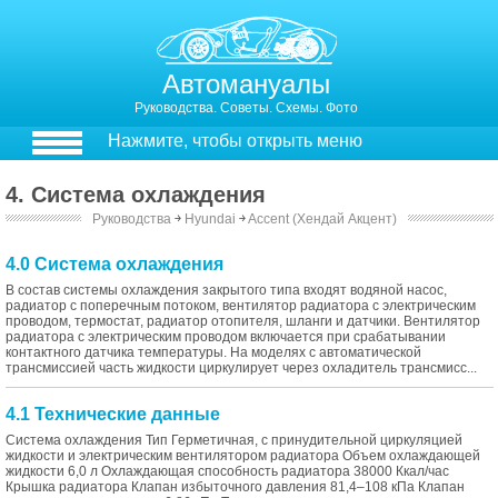
Автомануалы
Руководства. Советы. Схемы. Фото
Нажмите, чтобы открыть меню
4. Система охлаждения
Руководства
￫
Hyundai
￫
Accent (Хендай Акцент)
4.0 Система охлаждения
В состав системы охлаждения закрытого типа входят водяной насос,
радиатор с поперечным потоком, вентилятор радиатора с электрическим
проводом, термостат, радиатор отопителя, шланги и датчики. Вентилятор
радиатора с электрическим проводом включается при срабатывании
контактного датчика температуры. На моделях с автоматической
трансмиссией часть жидкости циркулирует через охладитель трансмисс...
4.1 Технические данные
Система охлаждения Тип Герметичная, с принудительной циркуляцией
жидкости и электрическим вентилятором радиатора Объем охлаждающей
жидкости 6,0 л Охлаждающая способность радиатора 38000 Ккал/час
Крышка радиатора Клапан избыточного давления 81,4–108 кПа Клапан