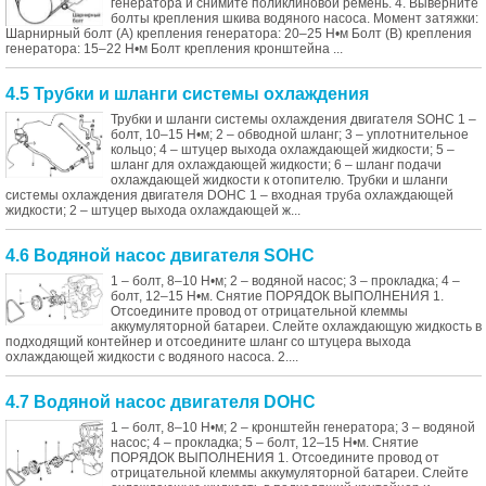
генератора и снимите поликлиновой ремень. 4. Выверните
болты крепления шкива водяного насоса. Момент затяжки:
Шарнирный болт (А) крепления генератора: 20–25 Н•м Болт (В) крепления
генератора: 15–22 Н•м Болт крепления кронштейна ...
4.5 Трубки и шланги системы охлаждения
Трубки и шланги системы охлаждения двигателя SOHC 1 –
болт, 10–15 Н•м; 2 – обводной шланг; 3 – уплотнительное
кольцо; 4 – штуцер выхода охлаждающей жидкости; 5 –
шланг для охлаждающей жидкости; 6 – шланг подачи
охлаждающей жидкости к отопителю. Трубки и шланги
системы охлаждения двигателя DOHC 1 – входная труба охлаждающей
жидкости; 2 – штуцер выхода охлаждающей ж...
4.6 Водяной насос двигателя SOHC
1 – болт, 8–10 Н•м; 2 – водяной насос; 3 – прокладка; 4 –
болт, 12–15 Н•м. Снятие ПОРЯДОК ВЫПОЛНЕНИЯ 1.
Отсоедините провод от отрицательной клеммы
аккумуляторной батареи. Слейте охлаждающую жидкость в
подходящий контейнер и отсоедините шланг со штуцера выхода
охлаждающей жидкости с водяного насоса. 2....
4.7 Водяной насос двигателя DOHC
1 – болт, 8–10 Н•м; 2 – кронштейн генератора; 3 – водяной
насос; 4 – прокладка; 5 – болт, 12–15 Н•м. Снятие
ПОРЯДОК ВЫПОЛНЕНИЯ 1. Отсоедините провод от
отрицательной клеммы аккумуляторной батареи. Слейте