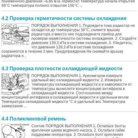
пониженного давления –6,86 кПа Термостат температура начала открытия
88°С температура полного открытия 100°С ...
4.2 Проверка герметичности системы охлаждения
ПОРЯДОК ВЫПОЛНЕНИЯ 1. Подождите пока радиатор не
охладится до температуры 38°C, снимите крышку
радиатора и вместо нее подсоедините прибор для
проверки герметичности системы охлаждения. 2. Создайте
давление 139,3 кПа в системе охлаждения. 3. Убедитесь,
что давление 139,3 кПа в системе охлаждения
сохраняется в течение 2 мин. Предупреждение Не снимайте крышку
радиатора н...
4.3 Проверка плотности охлаждающей жидкости
ПОРЯДОК ВЫПОЛНЕНИЯ 1. Ареометром измерьте
удельный вес охлаждающей жидкости. 2. Измерьте
температуру охлаждающей жидкости и в зависимости от
температуры вычислите концентрацию антифриза в
охлаждающей жидкости. Соотношение между
концентрацией антифриза в охлаждающей жидкости и удельным весом
Температура охлаждающей жидкости °C и удельный вес Температура
замерзания ...
4.4 Поликлиновой ремень
Снятие ПОРЯДОК ВЫПОЛНЕНИЯ 1. Ослабьте болты
крепления шкива водяного насоса. 2. Ослабьте гайки
поддержки генератора. 3. Ослабьте болт крепления