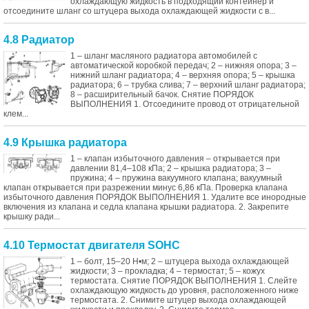
охлаждающую жидкость в подходящий контейнер и
отсоедините шланг со штуцера выхода охлаждающей жидкости с в...
4.8 Радиатор
1 – шланг масляного радиатора автомобилей с
автоматической коробкой передач; 2 – нижняя опора; 3 –
нижний шланг радиатора; 4 – верхняя опора; 5 – крышка
радиатора; 6 – трубка слива; 7 – верхний шланг радиатора;
8 – расширительный бачок. Снятие ПОРЯДОК
ВЫПОЛНЕНИЯ 1. Отсоедините провод от отрицательной
клем...
4.9 Крышка радиатора
1 – клапан избыточного давления – открывается при
давлении 81,4–108 кПа; 2 – крышка радиатора; 3 –
пружина; 4 – пружина вакуумного клапана; вакуумный
клапан открывается при разрежении минус 6,86 кПа. Проверка клапана
избыточного давления ПОРЯДОК ВЫПОЛНЕНИЯ 1. Удалите все инородные
включения из клапана и седла клапана крышки радиатора. 2. Закрепите
крышку ради...
4.10 Термостат двигателя SOHC
1 – болт, 15–20 Н•м; 2 – штуцера выхода охлаждающей
жидкости; 3 – прокладка; 4 – термостат; 5 – кожух
термостата. Снятие ПОРЯДОК ВЫПОЛНЕНИЯ 1. Слейте
охлаждающую жидкость до уровня, расположенного ниже
термостата. 2. Снимите штуцер выхода охлаждающей