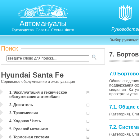
Автомануалы
Руководств
Руководства. Советы. Схемы. Фото
Выбор руководс
Поиск
7. Борто
Hyundai Santa Fe
7.0 Бортов
Общие сведения
Сервисное обслуживание и эксплуатация
поддержания ск
сведения Катушк
1. Эксплуатация и техническое
проверка и уста
обслуживание автомобиля
2. Двигатель
7.1. Общие 
3. Трансмиссия
(Категория). Сп
4. Ходовая Часть
7.2. Систем
5. Рулевой механизм
(Категория). Сп
6. Тормозная система