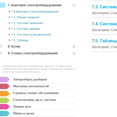
7. Бортовое электрооборудование
7.3. Систем
7.0 Бортовое электрооборудование
(Категория). Сп
7.1. Общие сведения
7.2. Система зажигания
7.4. Систем
7.3. Система зарядки
(Категория). Сп
7.4. Система пуска двигателя
7.5. Таблицы
7.5. Таблиц
8. Кузов
(Категория). Сп
9. Схемы электрооборудования
Предлагаем Вашему вниманию адресно-телефонный
справочник автопредприятий предоставляющих товары и
услуги автомобилям Hyundai:
Авторазборы, разборки
Магазины автозапчастей
Сервисы, технич. обслуживание
Сигнализации, пр.уг. системы
Тюнинг авто
Шины и диски