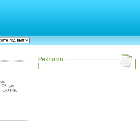
Реклама
емы
я Общие
) Снятие,