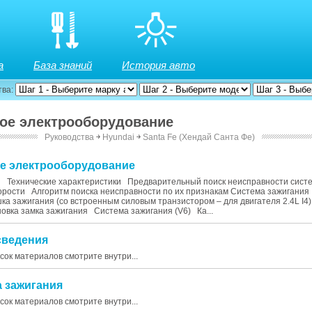
а
База знаний
История авто
тва:
вое электрооборудование
Руководства
￫
Hyundai
￫
Santa Fe (Хендай Санта Фе)
ое электрооборудование
 Технические характеристики Предварительный поиск неисправности сист
орости Алгоритм поиска неисправности по их признакам Система зажигани
а зажигания (со встроенным силовым транзистором – для двигателя 2.4L I4
новка замка зажигания Система зажигания (V6) Ка...
сведения
исок материалов смотрите внутри...
а зажигания
исок материалов смотрите внутри...