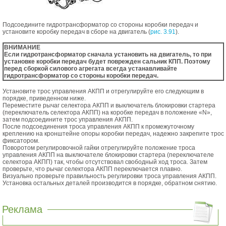
Подсоедините гидротрансформатор со стороны коробки передач и
установите коробку передач в сборе на двигатель (
рис. 3.91
).
ВНИМАНИЕ
Если гидротрансформатор сначала установить на двигатель, то при
установке коробки передач будет поврежден сальник КПП. Поэтому
перед сборкой силового агрегата всегда устанавливайте
гидротрансформатор со стороны коробки передач.
Установите трос управления АКПП и отрегулируйте его следующим в
порядке, приведенном ниже.
Переместите рычаг селектора АКПП и выключатель блокировки стартера
(переключатель селектора АКПП) на коробке передач в положение «N»,
затем подсоедините трос управления АКПП.
После подсоединения троса управления АКПП к промежуточному
креплению на кронштейне опоры коробки передач, надежно закрепите трос
фиксатором.
Поворотом регулировочной гайки отрегулируйте положение троса
управления АКПП на выключателе блокировки стартера (переключателе
селектора АКПП) так, чтобы отсутствовал свободный ход троса. Затем
проверьте, что рычаг селектора АКПП переключается плавно.
Визуально проверьте правильность регулировки троса управления АКПП.
Установка остальных деталей производится в порядке, обратном снятию.
Реклама