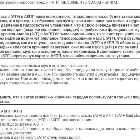
атических коробок передач (ATF): GENUINE HYUNDAI ATF SP-II M.
асла (ATF) в АКПП ниже нормального, то масляный насос будет захватыв
хом, что приведет к образованию пузырьков и вспениванию масла в гидро
 давление в гидросистеме управления, что в свою очередь приведет к з
нии передач (позднее включение передач) и пробуксовке фрикционных м
 уровень масла (ATF) в АКПП больше нормального, то за счет вращения ш
ханизмов возникнет обильное пенообразование масла (ATF), что в резул
ледствиям, как и в случае низкого уровня масла (ATF) в АКПП. В обоих слу
рьки являются причиной перегрева, окисления масла (ATF) и отложения 
роя клапаны, муфты и исполнительные механизмы. Вспенивание также пр
(ATF) через сапун картера АКПП, что ошибочно принимают за утечки.
е маслоизмерительный щуп в штатное отверстие.
льного ремонта автоматической коробки передач или эксплуатации автомоби
ях замена масла в АКПП (ATF) и масляного фильтра обязательна. Процедур
исана ниже. При этом необходимо помнить, что в автоматических коробках пе
олько специальные масляные фильтры.
мнить, что в автоматических коробках передач используются только спе
ьтры.
 АКПП (ATF)
льзоваться установкой для быстрой замены масла (ATF) в АКПП (ATF fluid cha
нет, замените масло (ATF) в АКПП, как описано ниже.
) из гидросистемы АКПП:
ланг, который соединяет коробку передач с маслоохладителем, расположен
ждения двигателя;
атель и дайте маслу (ATF) стечь через шланг.