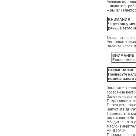
Условия выполн
– двигатель раб
– рычаг селекто
ВНИМАНИЕ
Через одну мин
раньше этого м
Отверните сливн
Установите слив
Залейте новое м
ВНИМАНИЕ
Если номинал
ПРИМЕЧАНИЕ
Проверьте нали
номинального о
Замените внешн
состояние внут
Залейте новое м
Подсоедините ш
Перед установко
Запустите двига
Переместите рыч
положение «N».
Убедитесь, что 
маслоизмеритель
АКПП (ATF).
Проедьте на авт