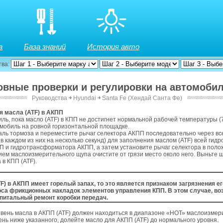
а
База знаний
История авто
тва:
новные проверки и регулировки на автомоби
Руководства
￫
Hyundai
￫
Santa Fe (Хендай Санта Фе)
иле
я масла (ATF) в АКПП
ль, пока масло (ATF) в КПП не достигнет нормальной рабочей температуры (
мобиль на ровной горизонтальной площадке.
аль тормоза и переместите рычаг селектора АКПП последовательно через в
 в каждом из них на несколько секунд) для заполнения маслом (ATF) всей гид
 и гидротрансформатора АКПП, а затем установите рычаг селектора в поло
ем маслоизмерительного щупа очистите от грязи место около него. Выньте щ
 в КПП (ATF).
F) в АКПП имеет горелый запах, то это является признаком загрязнения е
оса фрикционных накладок элементов управления КПП. В этом случае, во
питальный ремонт коробки передач.
вень масла в АКПП (ATF) должен находиться в диапазоне «НОТ» маслоизмер
ень ниже указанного, долейте масло для АКПП (ATF) до нормального уровня.