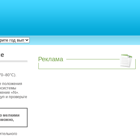
ле
Реклама
70–80°С).
се положения
росистемы
жение «N».
уп и проверьте
го мелкими
зможно,
ительного