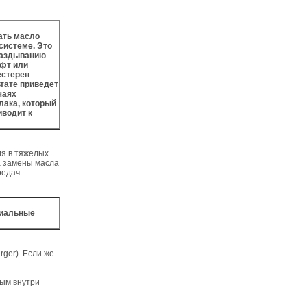
ать масло
системе. Это
апаздыванию
уфт или
естерен
ьтате приведет
чаях
лака, который
иводит к
ля в тяжелых
а замены масла
редач
циальные
rger). Если же
ным внутри