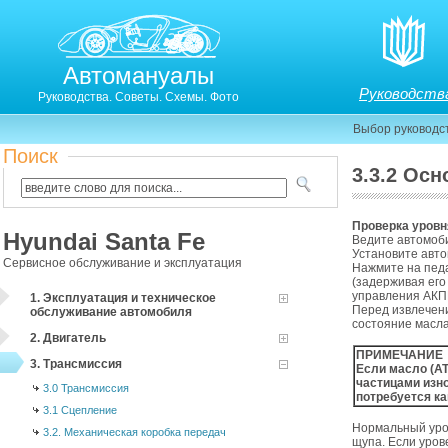
Автомануалы
Руководств
Руководства. Советы. Схемы. Фото
Выбор руководс
Поиск
3.3.2 Ос
3.3.1. Основные проверки и регулировки на автомоб
Проверка уровн
Hyundai Santa Fe
Ведите автомоби
Установите авто
Сервисное обслуживание и эксплуатация
Нажмите на пед
(задерживая его
управления АКПП
1. Эксплуатация и техническое
Перед извлечени
обслуживание автомобиля
состояние масла
2. Двигатель
ПРИМЕЧАНИЕ
3. Трансмиссия
Если масло (AT
частицами изн
3.0 Трансмиссия
потребуется ка
3.1 Сцепление
Нормальный уро
3.2. Механическая коробка передач
щупа. Если уров