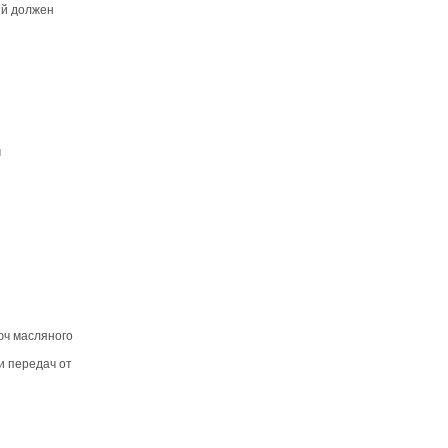
ый должен
п
юч масляного
и передач от