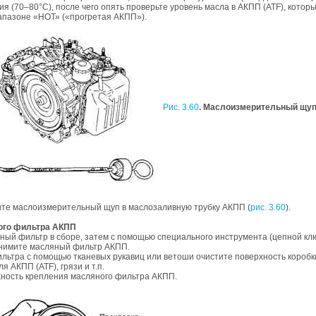
ия (70–80°С), после чего опять проверьте уровень масла в АКПП (ATF), котор
апазоне «НОТ» («прогретая АКПП»).
Рис. 3.60
. Маслоизмерительный щу
ите маслоизмерительный щуп в маслозаливную трубку АКПП (
рис. 3.60
).
ого фильтра АКПП
ый фильтр в сборе, затем с помощью специального инструмента (цепной кл
 снимите масляный фильтр АКПП.
льтра с помощью тканевых рукавиц или ветоши очистите поверхность коробк
я АКПП (ATF), грязи и т.п.
хность крепления масляного фильтра АКПП.