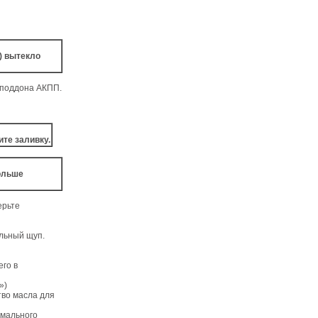
) вытекло
 поддона АКПП.
те заливку.
больше
ерьте
льный щуп.
его в
»)
тво масла для
рмального