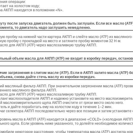
ения операции:
отает на холостом ходу;
ра АКПП находится в положении «N».
уту после запуска двигатель должен быть заглушён. Если все масло (ATF
омента, то двигатель надо заглушить немедленно.
ую пробку на нижней части картера АКПП и слейте масло (ATF) из масляного
ную пробку с прокладкой на место и затяните пробку моментом 32 Н·м.
асло для АКПП (ATF) через маслозаливную трубку АКПП.
ьный объем масла для АКПП (ATF) не входит в коробку передач, останови
чие загрязнения в слитом масле (ATF). Если в АКПП залито масла (ATF) 
бъема, снова дайте стечь маслу из коробки передач.
ий масляный фильтр АКПП. При значительном загрязнении масла (ATF) пров
реннего масляного фильтра АКПП.
асло для АКПП (ATF) через маслозаливную трубку АКПП.
ланг маслоохладителя АКПП и надежно установите на место маслоизмерите
й маслоизмерительного щупа АКПП очистите от грязи место около него.
тель и дайте поработать ему на холостом ходу в течение 1–2 мин.
аг селектора АКПП последовательно через все позиции и затем установите 
уровень масла в АКПП (ATF) находится в диапазоне «COLD» («холодная АКПП
ного щупа. Если уровень ниже указанного, то долейте необходимое количес
омобиле некоторое расстояние, чтобы температура масла (ATF) достигла но