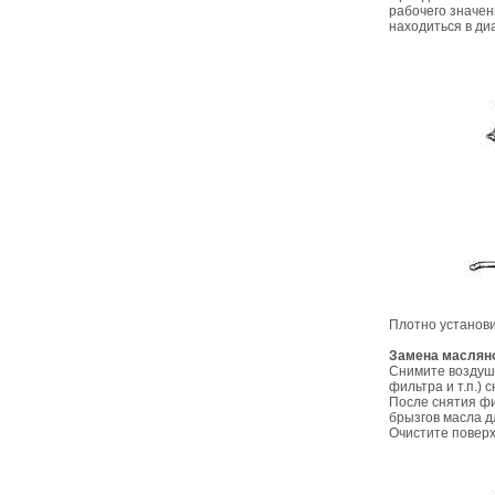
рабочего значен
находиться в ди
Плотно установ
Замена маслян
Снимите воздушн
фильтра и т.п.)
После снятия фи
брызгов масла дл
Очистите повер