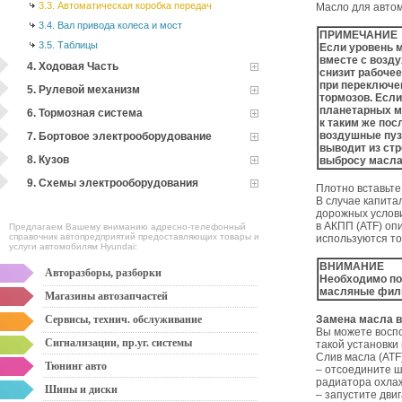
3.3. Автоматическая коробка передач
Масло для автом
3.4. Вал привода колеса и мост
ПРИМЕЧАНИЕ
3.5. Таблицы
Если уровень м
вместе с возду
4. Ходовая Часть
снизит рабочее
при переключе
5. Рулевой механизм
тормозов. Если
планетарных ме
6. Тормозная система
к таким же пос
воздушные пузы
7. Бортовое электрооборудование
выводит из ст
8. Кузов
выбросу масла 
9. Схемы электрооборудования
Плотно вставьт
В случае капита
дорожных услови
в АКПП (ATF) оп
Предлагаем Вашему вниманию адресно-телефонный
справочник автопредприятий предоставляющих товары и
используются т
услуги автомобилям Hyundai:
ВНИМАНИЕ
Авторазборы, разборки
Необходимо по
масляные фил
Магазины автозапчастей
Сервисы, технич. обслуживание
Замена масла в
Вы можете воспо
Сигнализации, пр.уг. системы
такой установки 
Слив масла (ATF
Тюнинг авто
– отсоедините ш
радиатора охла
Шины и диски
– запустите двиг