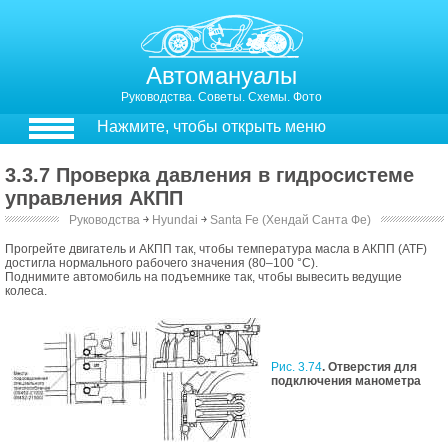
Автомануалы
Руководства. Советы. Схемы. Фото
Нажмите, чтобы открыть меню
3.3.7 Проверка давления в гидросистеме
управления АКПП
Руководства
￫
Hyundai
￫
Santa Fe (Хендай Санта Фе)
3.3.6. Проверка давления в гидросистеме управления АКПП
Прогрейте двигатель и АКПП так, чтобы температура масла в АКПП (ATF)
достигла нормального рабочего значения (80–100 °С).
Поднимите автомобиль на подъемнике так, чтобы вывесить ведущие
колеса.
Рис. 3.74
. Отверстия для
подключения манометра