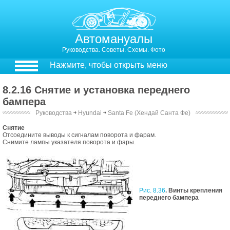
Автомануалы
Руководства. Советы. Схемы. Фото
Нажмите, чтобы открыть меню
8.2.16 Снятие и установка переднего
бампера
Руководства
￫
Hyundai
￫
Santa Fe (Хендай Санта Фе)
8.2.15. Снятие и установка переднего бампера
Снятие
Отсоедините выводы к сигналам поворота и фарам.
Снимите лампы указателя поворота и фары.
Рис. 8.36
. Винты крепления
переднего бампера