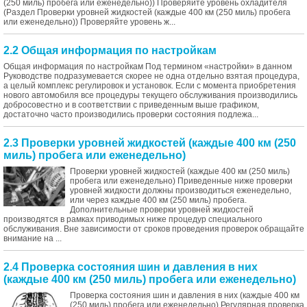
(250 миль) пробега или еженедельно)) Проверяйте уровень охладителя
(Раздел Проверки уровней жидкостей (каждые 400 км (250 миль) пробега
или еженедельно)) Проверяйте уровень ж...
2.2 Общая информация по настройкам
Общая информация по настройкам Под термином «настройки» в данном
Руководстве подразумевается скорее не одна отдельно взятая процедура,
а целый комплекс регулировок и установок. Если с момента приобретения
нового автомобиля все процедуры текущего обслуживания производились
добросовестно и в соответствии с приведенным выше графиком,
достаточно часто производились проверки состояния подлежа...
2.3 Проверки уровней жидкостей (каждые 400 км (250
миль) пробега или еженедельно)
Проверки уровней жидкостей (каждые 400 км (250 миль)
пробега или еженедельно) Приведенные ниже проверки
уровней жидкости должны производиться еженедельно,
или через каждые 400 км (250 миль) пробега.
Дополнительные проверки уровней жидкостей
производятся в рамках приводимых ниже процедур специального
обслуживания. Вне зависимости от сроков проведения проверок обращайте
внимание на ...
2.4 Проверка состояния шин и давления в них
(каждые 400 км (250 миль) пробега или еженедельно)
Проверка состояния шин и давления в них (каждые 400 км
(250 миль) пробега или еженедельно) Регулярная проверка