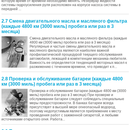
которую время от времени необходимо менять. Резервуар жидкости
системы гидроусиления руля расположен на корпусе насоса системы в
передней ...
2.7 Смена двигательного масла и масляного фильтра
(каждые 4800 км (3000 миль) пробега или раз в 3
месяца)
Смена двигательного масла и масляного фильтра (каждые
4800 км (3000 миль) пробега или раз в 3 месяца)
Регулярные и частые смены двигательного масла и
масляного фильтра являются наиболее важной
профилактической процедурой текущего обслуживания
автомобиля, лежащей в компетенции механика-любителя.
Важность ее определяется тенденцией моторных масел к
разжижению с течением времени, что приводит к п...
2.8 Проверка и обслуживание батареи (каждые 4800
км (3000 миль) пробега или раз в 3 месяца)
Проверка и обслуживание батареи (каждые 4800 км (3000
миль) пробега или раз в 3 месяца) При проверке и
обслуживании батареи следует соблюдать специальные
меры предосторожности. В банках батареи всегда
присутствует в высшей мере огнеопасный водород,
поэтому недопустимым является приближение к месту
проведения работ с зажженной сигаретой, и любыми
источниками открытого огня. Работа...