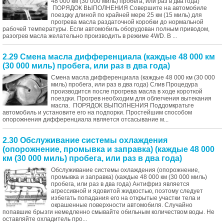
48 000 км (30 000 миль) пробега, или раз в два года)
ПОРЯДОК ВЫПОЛНЕНИЯ Совершите на автомобиле
поездку длиной по крайней мере 25 км (15 миль) для
прогрева масла раздаточной коробки до нормальной
рабочей температуры. Если автомобиль оборудован полным приводом,
разогрев масла желательно производить в режиме 4WD. В ...
2.29 Смена масла дифференциала (каждые 48 000 км
(30 000 миль) пробега, или раз в два года)
Смена масла дифференциала (каждые 48 000 км (30 000
миль) пробега, или раз в два года) Слив Процедура
производится после прогрева масла в ходе короткой
поездки. Прогрев необходим для облегчения вытекания
масла. ПОРЯДОК ВЫПОЛНЕНИЯ Поддомкратьте
автомобиль и установите его на подпорки. Простейшим способом
опорожнения дифференциала является отсасывание м...
2.30 Обслуживание системы охлаждения
(опорожнение, промывка и заправка) (каждые 48 000
км (30 000 миль) пробега, или раз в два года)
Обслуживание системы охлаждения (опорожнение,
промывка и заправка) (каждые 48 000 км (30 000 миль)
пробега, или раз в два года) Антифриз является
агрессивной и ядовитой жидкостью, поэтому следует
избегать попадания его на открытые участки тела и
окрашенные поверхности автомобиля. Случайно
попавшие брызги немедленно смывайте обильным количеством воды. Не
оставляйте охладитель про...