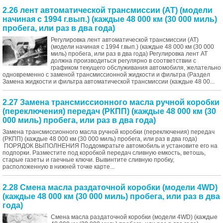
2.26 лент автоматической трансмиссии (АТ) (модели
начиная с 1994 г.вып.) (каждые 48 000 км (30 000 миль)
пробега, или раз в два года)
Регулировка лент автоматической трансмиссии (АТ)
(модели начиная с 1994 г.вып.) (каждые 48 000 км (30 000
миль) пробега, или раз в два года) Регулировка лент АТ
должна производиться регулярно в соответствии с
графиком текущего обслуживания автомобиля, желательно
одновременно с заменой трансмиссионной жидкости и фильтра (Раздел
Замена жидкости и фильтра автоматической трансмиссии (каждые 48 00...
2.27 Замена трансмиссионного масла ручной коробки
(переключения) передач (РКПП) (каждые 48 000 км (30
000 миль) пробега, или раз в два года)
Замена трансмиссионного масла ручной коробки (переключения) передач
(РКПП) (каждые 48 000 км (30 000 миль) пробега, или раз в два года)
ПОРЯДОК ВЫПОЛНЕНИЯ Поддомкратьте автомобиль и установите его на
подпорки. Разместите под коробкой передач сливную емкость, ветошь,
старые газеты и гаечные ключи. Вывинтите сливную пробку,
расположенную в нижней точке карте...
2.28 Смена масла раздаточной коробки (модели 4WD)
(каждые 48 000 км (30 000 миль) пробега, или раз в два
года)
Смена масла раздаточной коробки (модели 4WD) (каждые