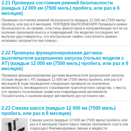
2.21 Проверка состояния ремней безопасности
(каждые 12 000 км (7500 миль) пробега, или раз в 6
месяцев)
Проверка состояния ремней безопасности (каждые 12 000 км (7500 миль)
пробега, или раз в 6 месяцев) ПОРЯДОК ВЫПОЛНЕНИЯ Проверьте ремни
безопасности, их пряжки, пластины фиксаторов и направляющие петли на
наличие признаков износа и повреждений. На моделях последних лет
выпуска удостоверьтесь, что контрольная лампа «застегните ремни»
исправно загорается при поворо...
2.22 Проверка функционирования датчика-
выключателя разрешения запуска (только модели с
АТ) (каждые 12 000 км (7500 миль) пробега, или раз в 6
месяцев)
Проверка функционирования датчика-выключателя разрешения запуска
(только модели с АТ) (каждые 12 000 км (7500 миль) пробега, или раз в 6
месяцев) В ходе проведения следующих проверок не исключена
возможность неожиданного страгивания транспортного средства. с места,
что чревато получением травм или повреждением автомобиля.
Позаботьтесь о наличии вокруг автомобиля достаточного сво...
2.23 Смазка шасси (каждые 12 000 км (7500 миль)
пробега, или раз в 6 месяцев)
Смазка шасси (каждые 12 000 км (7500 миль) пробега, или
раз в 6 месяцев) Приготовьте смазку требуемого сорта (см.
подраздел Рекомендуемые смазки и жидкости