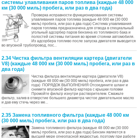
системы улавливания паров топлива (каждые 48 000
км (30 000 миль) пробега, или раз в два года)
Проверка исправности функционирования системы
улавливания паров топлива (каждые 48 000 км (30 000
миль) пробега, или раз в два года) Система улавливания
паров топлива предназначена для отвода в специальный
угольный адсорбер паров бензина из топливного бака и
полостей системы питания во время стоянки автомобиля.
Из адсорбера топливо после запуска двигателя выводится
во впускной трубопровод, пос...
2.34 Чистка фильтра вентиляции картера (двигатели
V8) (каждые 48 000 км (30 000 миль) пробега, или раз в
два года)
Чистка фильтра вентиляции картера (двигатели V8)
(каждые 48 000 км (30 000 миль) пробега, или раз в два
года) ПОРЯДОК ВЫПОЛНЕНИЯ Отсоедините шланг и
снимите впускной фильтр картера с крышки головки
Промойте фильтр изнутри растворителем. Смажьте
фильтр, залив в отверстие большего диаметра чистое двигательное масло
и дав ему стечь через ме...
2.35 Замена топливного фильтра (каждые 48 000 км
(30 000 миль) пробега, или раз в два года)
Замена топливного фильтра (каждые 48 000 км (30 000
миль) пробега, или раз в два года) Бензин является в
высшей мере огнеопасной жидкостью, поэтому при работе