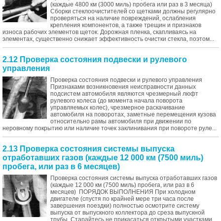
(каждые 4800 км (3000 миль) пробега или раз в 3 месяца)
Сборки стеклоочистителей со щетками должны регулярно
проверяться на наличие повреждений, ослабления
крепления компонентов, а также трещин и признаков
износа рабочих элементов щеток. Дорожная пленка, скапливаясь на
элементах, существенно снижает эффективность очистки стекла, поэтом...
2.12 Проверка состояния подвески и рулевого
управления
Проверка состояния подвески и рулевого управления
Признаками возникновения неисправности данных
подсистем автомобиля являются чрезмерный люфт
рулевого колеса (до момента начала поворота
управляемых колес), чрезмерное раскачивание
автомобиля на поворотах, заметные перемещения кузова
относительно рамы автомобиля при движении по
неровному покрытию или наличие точек заклинивания при повороте руле...
2.13 Проверка состояния системы выпуска
отработавших газов (каждые 12 000 км (7500 миль)
пробега, или раз в 6 месяцев)
Проверка состояния системы выпуска отработавших газов
(каждые 12 000 км (7500 миль) пробега, или раз в 6
месяцев) ПОРЯДОК ВЫПОЛНЕНИЯ При холодном
двигателе (спустя по крайней мере три часа после
завершения поездки) полностью осмотрите систему
выпуска от выпускного коллектора до среза выпускной
трубы. Старайтесь не прикасаться открытыми участками