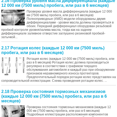
2.16 Проверка уровня масла дифференциала (каждые
12 000 км (7500 миль) пробега, или раз в 6 месяцев)
Проверка уровня масла дифференциала (каждые 12 000
км (7500 миль) пробега, или раз в 6 месяцев)
Полноприводные (4WD) модели оборудованы двумя
дифференциалами - уровни масла должны проверяться в
обоих. Передний дифференциал оборудован резьбовой
пробкой контроля уровня/залива масла, тогда как на заднем
дифференциале заливное отверстие заглушено резиновой пробкой-
затычкой...
2.17 Ротация колес (каждые 12 000 км (7500 миль)
пробега, или раз в 6 месяцев)
Ротация колес (каждые 12 000 км (7500 миль) пробега, или
раз в 6 месяцев) Ротация колес должна производиться
регулярно в соответствии с графиком текущего
обслуживания автомобиля и каждый раз при обнаружении
признаков неравномерного износа протекторов.
Предпочтительный порядок ротации колес представлен на
сопроводительной иллюстрации. Схема проведения ротации колес. ...
2.18 Проверка состояния тормозных механизмов
(каждые 12 000 км (7500 миль) пробега, или раз в 6
месяцев)
Проверка состояния тормозных механизмов (каждые 12
000 км (7500 миль) пробега, или раз в 6 месяцев)
Подробные иллюстрации расположения компонентов