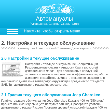
Автомануалы
Руководства. Советы. Схемы. Фото
Нажмите, чтобы открыть меню
2. Настройки и текущее обслуживание
Руководства
￫
Jeep
￫
Grand Cherokee (Джип Чероки)
2.0 Настройки и текущее обслуживание
Настройки и текущее обслуживание Спецификации
Рекомендуемые смазки и жидкости Карта вязкостей
двигательного масла - для обеспечения наилучшей
экономии топлива и максимальной эффективности работы
двигателя старайтесь выбирать низшее по вязкости для
ожидаемого диапазона температур окружающей среды масло стандарта
SAE. Тип двигательного масла Универсальное...
2.1 График текущего обслуживания Jeep Cherokee
График текущего обслуживания Jeep Cherokee Каждые 400 км (250 миль)
пробега или еженедельно (что наступит раньше) Проверяйте уровень
двигательного масла (Раздел Проверки уровней жидкостей (каждые 400 км