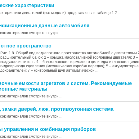
ческие характеристики
актеристики двигателей (все модели) представлены в таблице 1.2 ...
нтификационные данные автомобиля
исок материалов смотрите внутри...
апотное пространство
Рис. 1.8. Общий вид подкапотного пространства автомобилей с двигателями ZJ
расширительный бачок; 2 – крышка маслозаливной горловины двигателя; 3 –
воздухоочиститель; 4 – бачок главного тормозного цилиндра и главного цили
гидропривода сцепления (механическая коробка передач); 5 – аккумуляторна
едохранителей; 7 – контрольный щуп автоматической...
авочные емкости агрегатов и систем. Рекомендуемые
ционные материалы
исок материалов смотрите внутри...
и, замки дверей, люк, противоугонная система
исок материалов смотрите внутри...
аны управления и комбинация приборов
исок материалов смотрите внутри...