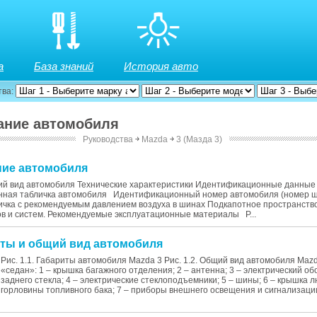
а
База знаний
История авто
тва:
сание автомобиля
Руководства
￫
Mazda
￫
3 (Мазда 3)
ание автомобиля
ий вид автомобиля Технические характеристики Идентификационные данны
ная табличка автомобиля Идентификационный номер автомобиля (номер 
ичка с рекомендуемым давлением воздуха в шинах Подкапотное пространств
ов и систем. Рекомендуемые эксплуатационные материалы Р...
риты и общий вид автомобиля
Рис. 1.1. Габариты автомобиля Mazda 3 Рис. 1.2. Общий вид автомобиля Mazd
«cедан»: 1 – крышка багажного отделения; 2 – антенна; 3 – электрический о
заднего стекла; 4 – электрические стеклоподъемники; 5 – шины; 6 – крышка 
горловины топливного бака; 7 – приборы внешнего освещения и сигнализации;