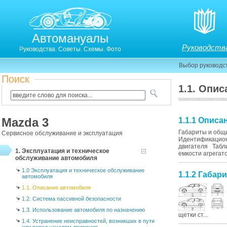
Автомануалы
Руководств
Руководства. Советы. Схемы. Фото
Выбор руководс
Поиск
1.1. Опи
Mazda 3
1.1.1 Опис
Габариты и общ
Сервисное обслуживание и эксплуатация
Идентификацион
двигателя Табл
1. Эксплуатация и техническое
емкости агрегат
обслуживание автомобиля
1.0 Эксплуатация и техническое обслуживание
1.1.2 Габа
автомобиля
1.1. Описание автомобиля
1.2. Система пассивной безопасности
1.3. Использование автомобиля по назначению
щетки ст...
1.4. Устранение неисправностей, возникших в пути