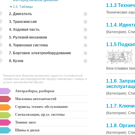
или перед началом движения
1.1.3 Техни
1.5. Таблицы
Технические хар
2. Двигатель
3. Трансмиссия
1.1.4. Иде
4. Ходовая часть
(Категория). Сп
5. Рулевой механизм
1.1.5 Подк
6. Тормозная система
7. Бортовое электрооборудование
8. Кузов
блок плавких пр
Предлагаем Вашему вниманию адресно-телефонный
справочник автопредприятий предоставляющих товары и
1.1.6. Запр
услуги автомобилям Mazda:
эксплуата
Авторазборы, разборки
(Категория). Сп
Магазины автозапчастей
1.1.7. Ключ
Сервисы, технич. обслуживание
(Категория). Сп
Сигнализации, пр.уг. системы
Тюнинг авто
1.1.8. Орг
Шины и диски
(Категория). Сп