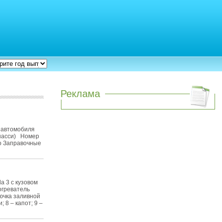
Реклама
е автомобиля
шасси) Номер
о Заправочные
a 3 с кузовом
богреватель
лючка заливной
 8 – капот; 9 –