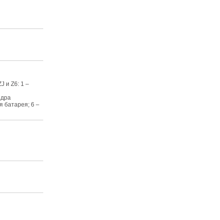
 и Z6: 1 –
ндра
я батарея; 6 –