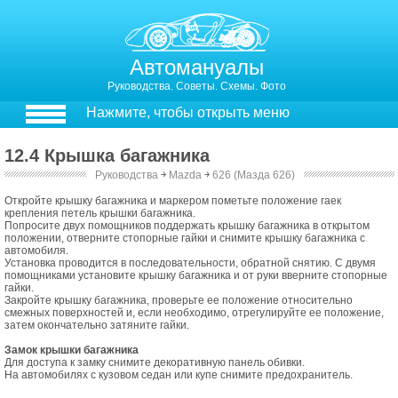
Автомануалы
Руководства. Советы. Схемы. Фото
Нажмите, чтобы открыть меню
12.4 Крышка багажника
Руководства
￫
Mazda
￫
626 (Мазда 626)
12.4. Крышка багажника
Откройте крышку багажника и маркером пометьте положение гаек
крепления петель крышки багажника.
Попросите двух помощников поддержать крышку багажника в открытом
положении, отверните стопорные гайки и снимите крышку багажника с
автомобиля.
Установка проводится в последовательности, обратной снятию. С двумя
помощниками установите крышку багажника и от руки вверните стопорные
гайки.
Закройте крышку багажника, проверьте ее положение относительно
смежных поверхностей и, если необходимо, отрегулируйте ее положение,
затем окончательно затяните гайки.
Замок крышки багажника
Для доступа к замку снимите декоративную панель обивки.
На автомобилях с кузовом седан или купе снимите предохранитель.