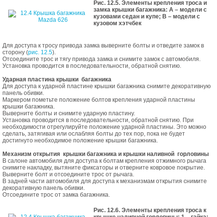
Рис. 12.5. Элементы крепления троса и
замка крышки багажника: А – модели с
кузовами седан и купе; В – модели с
кузовом хэтчбек
Для доступа к тросу привода замка выверните болты и отведите замок в
сторону (
рис. 12.5
).
Отсоедините трос и тягу привода замка и снимите замок с автомобиля.
Установка проводится в последовательности, обратной снятию.
Ударная пластина крышки багажника
Для доступа к ударной пластине крышки багажника снимите декоративную
панель обивки.
Маркером пометьте положение болтов крепления ударной пластины
крышки багажника.
Выверните болты и снимите ударную пластину.
Установка проводится в последовательности, обратной снятию. При
необходимости отрегулируйте положение ударной пластины. Это можно
сделать, затягивая или ослабляя болты до тех пор, пока не будет
достигнуто необходимое положение крышки багажника.
Механизм открытия крышки багажника и крышки наливной горловины
В салоне автомобиля для доступа к болтам крепления отжимного рычага
снимите накладку, вытяните фиксаторы и отверните ковровое покрытие.
Выверните болт и отсоедините трос от рычага.
В задней части автомобиля для доступа к механизмам открытия снимите
декоративную панель обивки.
Отсоедините трос от замка багажника.
Рис. 12.6. Элементы крепления троса к