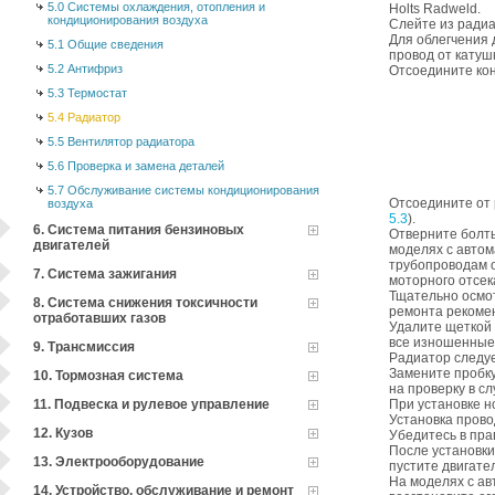
5.0 Системы охлаждения, отопления и
Holts Radweld.
кондиционирования воздуха
Слейте из ради
Для облегчения
5.1 Общие сведения
провод от катушк
5.2 Антифриз
Отсоедините ко
5.3 Термостат
5.4 Радиатор
5.5 Вентилятор радиатора
5.6 Проверка и замена деталей
5.7 Обслуживание системы кондиционирования
Отсоедините от 
воздуха
5.3
).
6. Система питания бензиновых
Отверните болты
двигателей
моделях с автом
трубопроводам о
7. Система зажигания
моторного отсек
Тщательно осмот
8. Система снижения токсичности
ремонта рекоме
отработавших газов
Удалите щеткой 
все изношенные
9. Трансмиссия
Радиатор следуе
Замените пробку
10. Тормозная система
на проверку в с
11. Подвеска и рулевое управление
При установке н
Установка прово
12. Кузов
Убедитесь в пра
После установк
13. Электрооборудование
пустите двигател
На моделях с ав
14. Устройство, обслуживание и ремонт