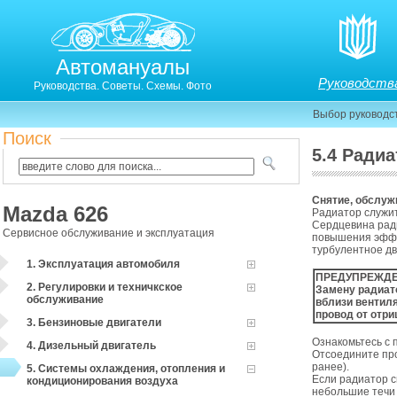
Автомануалы
Руководств
Руководства. Советы. Схемы. Фото
Выбор руководс
Поиск
5.4 Ради
5.4. Радиатор
Снятие, обслуж
Mazda 626
Радиатор служит
Сердцевина рад
Сервисное обслуживание и эксплуатация
повышения эффе
турбулентное дв
1. Эксплуатация автомобиля
ПРЕДУПРЕЖД
2. Регулировки и техничкское
Замену радиато
обслуживание
вблизи вентил
провод от отр
3. Бензиновые двигатели
Ознакомьтесь с 
4. Дизельный двигатель
Отсоедините пр
ранее).
5. Системы охлаждения, отопления и
Если радиатор с
кондиционирования воздуха
небольшие течи 