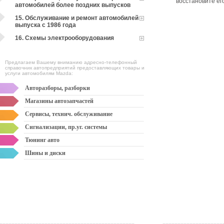
восстановите ег
автомобилей более поздних выпусков
15. Обслуживание и ремонт автомобилей
выпуска с 1986 года
16. Схемы электрооборудования
Предлагаем Вашему вниманию адресно-телефонный
справочник автопредприятий предоставляющих товары и
услуги автомобилям Mazda:
Авторазборы, разборки
Магазины автозапчастей
Сервисы, технич. обслуживание
Сигнализации, пр.уг. системы
Тюнинг авто
Шины и диски