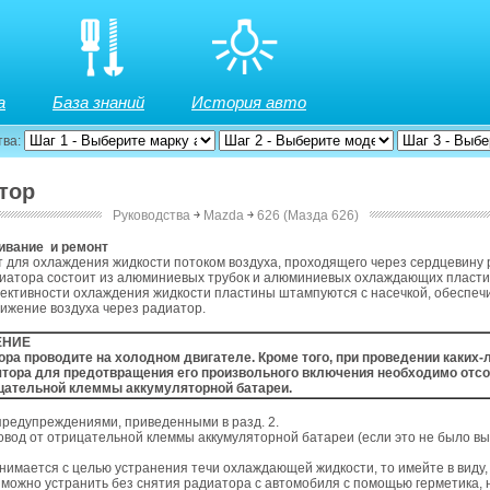
а
База знаний
История авто
тва:
атор
Руководства
￫
Mazda
￫
626 (Мазда 626)
ивание и ремонт
 для охлаждения жидкости потоком воздуха, проходящего через сердцевину 
иатора состоит из алюминиевых трубок и алюминиевых охлаждающих пласти
ктивности охлаждения жидкости пластины штампуются с насечкой, обеспе
ижение воздуха через радиатор.
ЕНИЕ
ра проводите на холодном двигателе. Кроме того, при проведении каких-
ятора для предотвращения его произвольного включения необходимо отс
ицательной клеммы аккумуляторной батареи.
предупреждениями, приведенными в разд. 2.
овод от отрицательной клеммы аккумуляторной батареи (если это не было в
нимается с целью устранения течи охлаждающей жидкости, то имейте в виду,
можно устранить без снятия радиатора с автомобиля с помощью герметика,