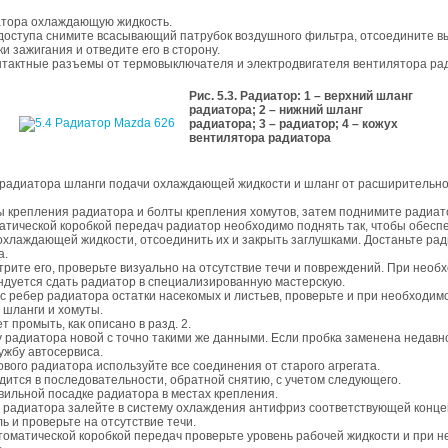
атора охлаждающую жидкость.
 доступа снимите всасывающий патрубок воздушного фильтра, отсоедините 
и зажигания и отведите его в сторону.
нтактные разъемы от термовыключателя и электродвигателя вентилятора ра
Рис. 5.3. Радиатор: 1 – верхний шланг
радиатора; 2 – нижний шланг
радиатора; 3 – радиатор; 4 – кожух
вентилятора радиатора
радиатора шланги подачи охлаждающей жидкости и шланг от расширительног
 крепления радиатора и болты крепления хомутов, затем поднимите радиато
атической коробкой передач радиатор необходимо поднять так, чтобы обеспе
хлаждающей жидкости, отсоединить их и закрыть заглушками. Достаньте рад
а.
рите его, проверьте визуально на отсутствие течи и повреждений. При необ
ндуется сдать радиатор в специализированную мастерскую.
с ребер радиатора остатки насекомых и листьев, проверьте и при необходим
 шланги и хомуты.
т промыть, как описано в разд. 2.
 радиатора новой с точно такими же данными. Если пробка заменена недавно
лужбу автосервиса.
ового радиатора используйте все соединения от старого агрегата.
дится в последовательности, обратной снятию, с учетом следующего.
вильной посадке радиатора в местах крепления.
и радиатора залейте в систему охлаждения антифриз соответствующей конце
ь и проверьте на отсутствие течи.
томатической коробкой передач проверьте уровень рабочей жидкости и при 