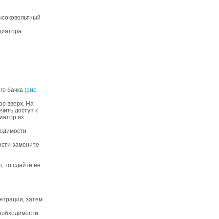
высоковольтный
диатора.
о бачка (
рис.
р вверх. На
чить доступ к
иатор из
ходимости
ости замените
, то сдайте ее
нтрации, затем
необходимости