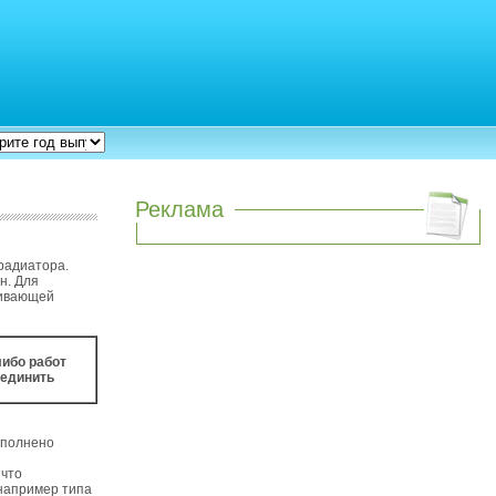
Реклама
радиатора.
н. Для
чивающей
либо работ
оединить
ыполнено
 что
 например типа