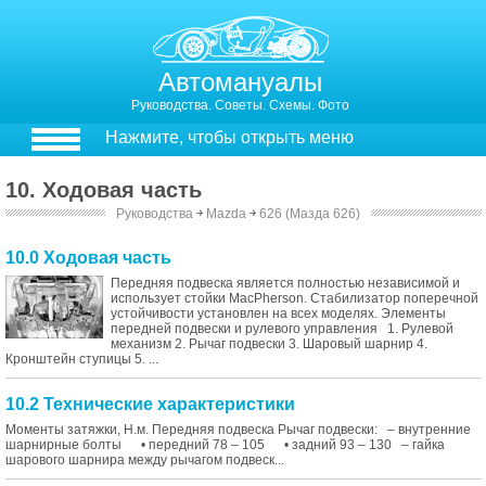
Автомануалы
Руководства. Советы. Схемы. Фото
Нажмите, чтобы открыть меню
10. Ходовая часть
Руководства
￫
Mazda
￫
626 (Мазда 626)
10.0 Ходовая часть
Передняя подвеска является полностью независимой и
использует стойки MacPherson. Стабилизатор поперечной
устойчивости установлен на всех моделях. Элементы
передней подвески и рулевого управления 1. Рулевой
механизм 2. Рычаг подвески 3. Шаровый шарнир 4.
Кронштейн ступицы 5. ...
10.2 Технические характеристики
Моменты затяжки, Н.м. Передняя подвеска Рычаг подвески: – внутренние
шарнирные болты • передний 78 – 105 • задний 93 – 130 – гайка
шарового шарнира между рычагом подвеск...