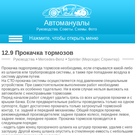
Автомануалы
Руководства. Советы. Схемы. Фото
Нажмите, чтобы открыть меню
12.9 Прокачка тормозов
Руководства
￫
Mercedes-Benz
￫
Sprinter (Мерседес Спринтер)
12.9. Прокачка тормозов
Прокачка гидропривода тормозов необходима, если открывался какой-либо
из шлангов или трубопроводов системы, а также при попадании воздуха в
систему другим путем.
На СТО прокачка системы осуществляется под давлением специальным
устройством. При самостоятельном выполнении работ необходимо
проводить их особенно тщательно. Ни в коем случае нельзя выезжать на
автомобиле с неисправными тормозами.
Перед началом работ следует удалить грязь со всех штуцеров прокачки и с
крышки бачка. Если предварительные работы проводились только на одном
суппорте, будет достаточно прокачать только затронутый тормозной
контур, т.е. задний и передний механизмы. Общий порядок прокачки,
рекомендуемый производителем: заднее правое колесо, переднее левое,
заднее левое, переднее правое. Прокачка тормозов проводится в
следующем порядке:
- надеть один конец прозрачного шланга на штуцер прокачки, удалив с него
заглушку. Другой конец шланга опустить в стеклянную емкость с небольшим