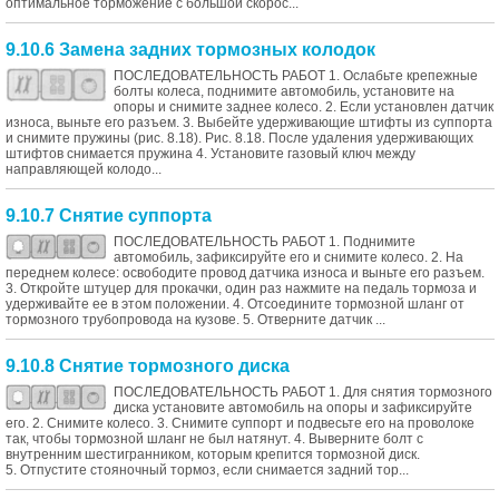
оптимальное торможение с большой скорос...
9.10.6 Замена задних тормозных колодок
ПОСЛЕДОВАТЕЛЬНОСТЬ РАБОТ 1. Ослабьте крепежные
болты колеса, поднимите автомобиль, установите на
опоры и снимите заднее колесо. 2. Если установлен датчик
износа, выньте его разъем. 3. Выбейте удерживающие штифты из суппорта
и снимите пружины (рис. 8.18). Рис. 8.18. После удаления удерживающих
штифтов снимается пружина 4. Установите газовый ключ между
направляющей колодо...
9.10.7 Снятие суппорта
ПОСЛЕДОВАТЕЛЬНОСТЬ РАБОТ 1. Поднимите
автомобиль, зафиксируйте его и снимите колесо. 2. На
переднем колесе: освободите провод датчика износа и выньте его разъем.
3. Откройте штуцер для прокачки, один раз нажмите на педаль тормоза и
удерживайте ее в этом положении. 4. Отсоедините тормозной шланг от
тормозного трубопровода на кузове. 5. Отверните датчик ...
9.10.8 Снятие тормозного диска
ПОСЛЕДОВАТЕЛЬНОСТЬ РАБОТ 1. Для снятия тормозного
диска установите автомобиль на опоры и зафиксируйте
его. 2. Снимите колесо. 3. Снимите суппорт и подвесьте его на проволоке
так, чтобы тормозной шланг не был натянут. 4. Выверните болт с
внутренним шестигранником, которым крепится тормозной диск.
5. Отпустите стояночный тормоз, если снимается задний тор...