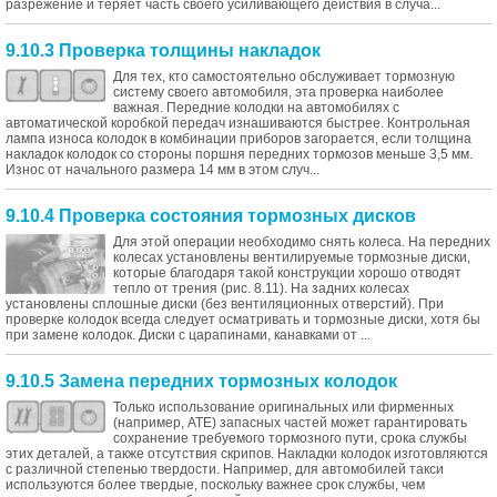
разрежение и теряет часть своего усиливающего действия в случа...
9.10.3 Проверка толщины накладок
Для тех, кто самостоятельно обслуживает тормозную
систему своего автомобиля, эта проверка наиболее
важная. Передние колодки на автомобилях с
автоматической коробкой передач изнашиваются быстрее. Контрольная
лампа износа колодок в комбинации приборов загорается, если толщина
накладок колодок со стороны поршня передних тормозов меньше 3,5 мм.
Износ от начального размера 14 мм в этом случ...
9.10.4 Проверка состояния тормозных дисков
Для этой операции необходимо снять колеса. На передних
колесах установлены вентилируемые тормозные диски,
которые благодаря такой конструкции хорошо отводят
тепло от трения (рис. 8.11). На задних колесах
установлены сплошные диски (без вентиляционных отверстий). При
проверке колодок всегда следует осматривать и тормозные диски, хотя бы
при замене колодок. Диски с царапинами, канавками от ...
9.10.5 Замена передних тормозных колодок
Только использование оригинальных или фирменных
(например, ATE) запасных частей может гарантировать
сохранение требуемого тормозного пути, срока службы
этих деталей, а также отсутствия скрипов. Накладки колодок изготовляются
с различной степенью твердости. Например, для автомобилей такси
используются более твердые, поскольку важнее срок службы, чем