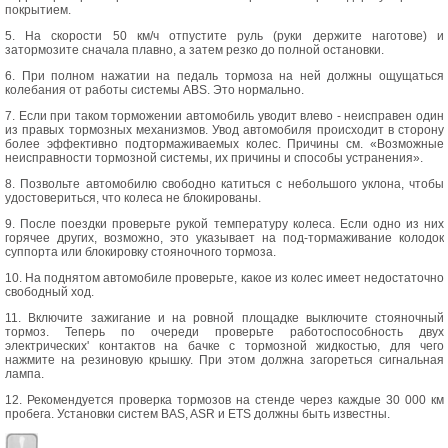
покрытием.
5. На скорости 50 км/ч отпустите руль (руки держите наготове) и
затормозите сначала плавно, а затем резко до полной остановки.
6. При полном нажатии на педаль тормоза на ней должны ощущаться
колебания от работы системы ABS. Это нормально.
7. Если при таком торможении автомобиль уводит влево - неисправен один
из правых тормозных механизмов. Увод автомобиля происходит в сторону
более эффективно подтормаживаемых колес. Причины см. «Возможные
неисправности тормозной системы, их причины и способы устранения».
8. Позвольте автомобилю свободно катиться с небольшого уклона, чтобы
удостовериться, что колеса не блокированы.
9. После поездки проверьте рукой температуру колеса. Если одно из них
горячее других, возможно, это указывает на под-тормаживание колодок
суппорта или блокировку стояночного тормоза.
10. На поднятом автомобиле проверьте, какое из колес имеет недостаточно
свободный ход.
11. Включите зажигание и на ровной площадке выключите стояночный
тормоз. Теперь по очереди проверьте работоспособность двух
электрических' контактов на бачке с тормозной жидкостью, для чего
нажмите на резиновую крышку. При этом должна загореться сигнальная
лампа.
12. Рекомендуется проверка тормозов на стенде через каждые 30 000 км
пробега. Установки систем BAS, ASR и ETS должны быть известны.