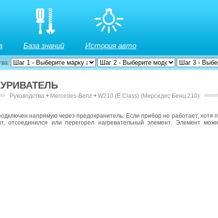
а
База знаний
История авто
тва:
КУРИВАТЕЛЬ
Руководства
￫
Mercedes-Benz
￫
W210 (E Class) (Мерседес Бенц 210)
подключен напрямую через предохранитель. Если прибор не работает, хотя 
ит, отсоединился или перегорел нагревательный элемент. Элемент мож