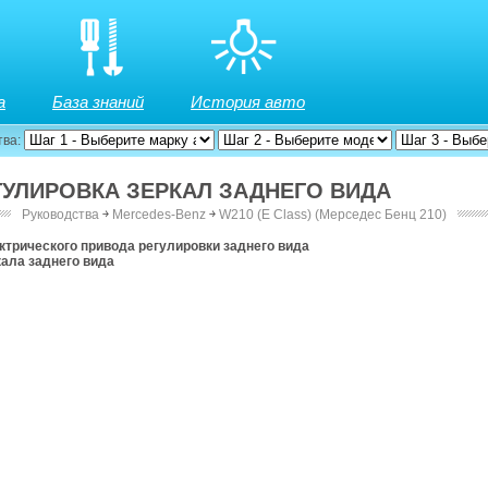
а
База знаний
История авто
тва:
РЕГУЛИРОВКА ЗЕРКАЛ ЗАДНЕГО ВИДА
Руководства
￫
Mercedes-Benz
￫
W210 (E Class) (Мерседес Бенц 210)
ектрического привода регулировки заднего вида
кала заднего вида