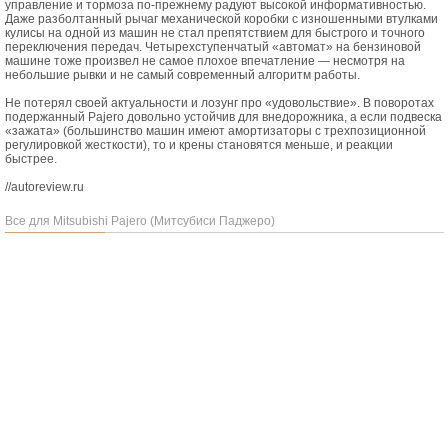
управление и тормоза по-прежнему радуют высокой информативностью.
Даже разболтанный рычаг механической коробки с изношенными втулками
кулисы на одной из машин не стал препятствием для быстрого и точного
переключения передач. Четырехступенчатый «автомат» на бензиновой
машине тоже произвел не самое плохое впечатление — несмотря на
небольшие рывки и не самый современный алгоритм работы.
Не потерял своей актуальности и лозунг про «удовольствие». В поворотах
подержанный Pajero довольно устойчив для внедорожника, а если подвеска
«зажата» (большинство машин имеют амортизаторы с трехпозиционной
регулировкой жесткости), то и крены становятся меньше, и реакции
быстрее.
//autoreview.ru
Все для Mitsubishi Pajero (Митсубиси Паджеро)