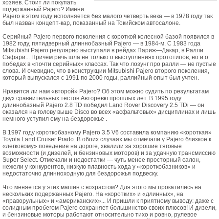
хозяев. Стоит ли покупать
подержанный Pajero? Имени
Pajero в этом году исполняется без малого четверть века — в 1978 году так
был назван концепт-кар, показанный на Токийском автосалоне.
Серийный Pajero первого поколения с короткой колесной базой появился в
1982 году, пятидверный длиннобазный Pajero — в 1984-м. С 1983 года
Mitsubishi Pajero регулярно выступали в рейдах Париж—Дакар, в Ралли
Сафари... Причем речь шла не только о выступлениях прототипов, но и о
победах в «почти серийных» классах. Так что лозунг про ралли — не пустые
слова. И очевидно, что в конструкции Mitsubishi Pajero второго поколения,
который выпускался с 1991 по 2000 годы, раллийный опыт был учтен.
Нравится ли нам «второй» Pajero? Об этом можно судить по результатам
двух сравнительных тестов Авторевю прошлых лет. В 1995 году
длиннобазный Pajero 2.8 TD победил Land Rover Discovery 2.5 TDi — он
оказался на голову выше Disco во всех «асфальтовых» дисциплинах и лишь
немного уступил ему на бездорожье .
В 1997 году короткобазному Pajero 3.5 V6 составила компанию «короткая»
Toyota Land Cruiser Prado. В обоих случаях мы отмечали у Pajero близкое к
«легковому» поведение на дороге, хвалили за хорошие тяговые
возможности (и дизелей, и бензиновых моторов) и за удачную трансмиссию
Super Select. Отмечали и недостатки — чуть менее просторный салон,
нежели у конкурентов, низкую плавность хода у «короткобазников» и
недостаточно длинноходную для бездорожья подвеску.
Что меняется у этих машин с возрастом? Для этого мы прокатились на
нескольких подержанных Pajero. На «коротких» и «длинных», на
«праворульных» и «американских»... И пришли к приятному выводу: даже с
солидным пробегом Pajero сохраняет большинство своих плюсов! И дизели,
и бензиновые моторы работают относительно тихо и ровно, рулевое