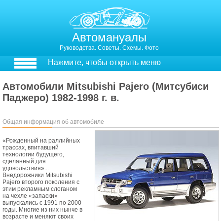
Автомануалы
Руководства. Советы. Схемы. Фото
Нажмите, чтобы открыть меню
Автомобили Mitsubishi Pajero (Митсубиси
Паджеро) 1982-1998 г. в.
Общая информация об автомобиле
«Рожденный на раллийных
трассах, впитавший
технологии будущего,
сделанный для
удовольствия»...
Внедорожники Mitsubishi
Pajero второго поколения с
этим рекламным слоганом
на чехле «запаски»
выпускались с 1991 по 2000
годы. Многие из них нынче в
возрасте и меняют своих