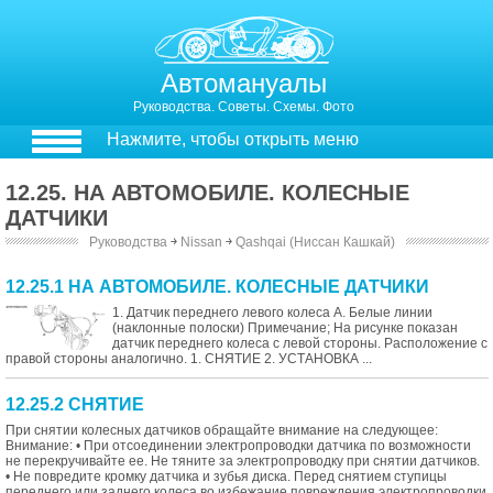
Автомануалы
Руководства. Советы. Схемы. Фото
Нажмите, чтобы открыть меню
12.25. НА АВТОМОБИЛЕ. КОЛЕСНЫЕ
ДАТЧИКИ
Руководства
￫
Nissan
￫
Qashqai (Ниссан Кашкай)
12.25.1 НА АВТОМОБИЛЕ. КОЛЕСНЫЕ ДАТЧИКИ
1. Датчик переднего левого колеса А. Белые линии
(наклонные полоски) Примечание; На рисунке показан
датчик переднего колеса с левой стороны. Расположение с
правой стороны аналогично. 1. СНЯТИЕ 2. УСТАНОВКА ...
12.25.2 СНЯТИЕ
При снятии колесных датчиков обращайте внимание на следующее:
Внимание: • При отсоединении электропроводки датчика по возможности
не перекручивайте ее. Не тяните за электропроводку при снятии датчиков.
• Не повредите кромку датчика и зубья диска. Перед снятием ступицы
переднего или заднего колеса во избежание повреждения электропроводки