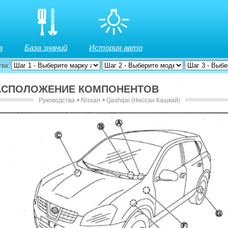
а
База знаний
История авто
тва:
 РАСПОЛОЖЕНИЕ КОМПОНЕНТОВ
Руководства
￫
Nissan
￫
Qashqai (Ниссан Кашкай)