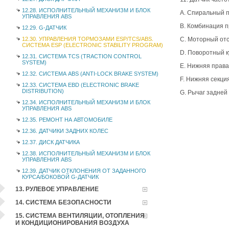
12.28. ИСПОЛНИТЕЛЬНЫЙ МЕХАНИЗМ И БЛОК
A. Спиральный п
УПРАВЛЕНИЯ ABS
B. Комбинация 
12.29. G-ДАТЧИК
12.30. УПРАВЛЕНИЯ ТОРМОЗАМИ ESP/TCS/ABS.
C. Моторный отс
СИСТЕМА ESP (ELECTRONIC STABILITY PROGRAM)
D. Поворотный к
12.31. СИСТЕМА TCS (TRACTION CONTROL
SYSTEM)
E. Нижняя прав
12.32. СИСТЕМА ABS (ANTI-LOCK BRAKE SYSTEM)
F. Нижняя секци
12.33. СИСТЕМА EBD (ELECTRONIC BRAKE
DISTRIBUTION)
G. Рычаг задней
12.34. ИСПОЛНИТЕЛЬНЫЙ МЕХАНИЗМ И БЛОК
УПРАВЛЕНИЯ ABS
12.35. РЕМОНТ НА АВТОМОБИЛЕ
12.36. ДАТЧИКИ ЗАДНИХ КОЛЕС
12.37. ДИСК ДАТЧИКА
12.38. ИСПОЛНИТЕЛЬНЫЙ МЕХАНИЗМ И БЛОК
УПРАВЛЕНИЯ ABS
12.39. ДАТЧИК ОТКЛОНЕНИЯ ОТ ЗАДАННОГО
КУРСА/БОКОВОЙ G-ДАТЧИК
13. РУЛЕВОЕ УПРАВЛЕНИЕ
14. СИСТЕМА БЕЗОПАСНОСТИ
15. СИСТЕМА ВЕНТИЛЯЦИИ, ОТОПЛЕНИЯ
И КОНДИЦИОНИРОВАНИЯ ВОЗДУХА