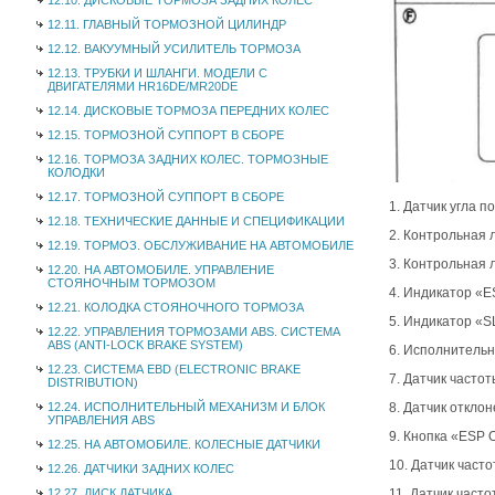
12.10. ДИСКОВЫЕ ТОРМОЗА ЗАДНИХ КОЛЕС
12.11. ГЛАВНЫЙ ТОРМОЗНОЙ ЦИЛИНДР
12.12. ВАКУУМНЫЙ УСИЛИТЕЛЬ ТОРМОЗА
12.13. ТРУБКИ И ШЛАНГИ. МОДЕЛИ С
ДВИГАТЕЛЯМИ HR16DE/MR20DE
12.14. ДИСКОВЫЕ ТОРМОЗА ПЕРЕДНИХ КОЛЕС
12.15. ТОРМОЗНОЙ СУППОРТ В СБОРЕ
12.16. ТОРМОЗА ЗАДНИХ КОЛЕС. ТОРМОЗНЫЕ
КОЛОДКИ
12.17. ТОРМОЗНОЙ СУППОРТ В СБОРЕ
1. Датчик угла п
12.18. ТЕХНИЧЕСКИЕ ДАННЫЕ И СПЕЦИФИКАЦИИ
2. Контрольная
12.19. ТОРМОЗ. ОБСЛУЖИВАНИЕ НА АВТОМОБИЛЕ
3. Контрольная
12.20. НА АВТОМОБИЛЕ. УПРАВЛЕНИЕ
СТОЯНОЧНЫМ ТОРМОЗОМ
4. Индикатор «
12.21. КОЛОДКА СТОЯНОЧНОГО ТОРМОЗА
5. Индикатор «S
12.22. УПРАВЛЕНИЯ ТОРМОЗАМИ ABS. СИСТЕМА
ABS (ANTI-LOCK BRAKE SYSTEM)
6. Исполнитель
12.23. СИСТЕМА EBD (ELECTRONIC BRAKE
7. Датчик часто
DISTRIBUTION)
12.24. ИСПОЛНИТЕЛЬНЫЙ МЕХАНИЗМ И БЛОК
8. Датчик откло
УПРАВЛЕНИЯ ABS
9. Кнопка «ESP 
12.25. НА АВТОМОБИЛЕ. КОЛЕСНЫЕ ДАТЧИКИ
10. Датчик част
12.26. ДАТЧИКИ ЗАДНИХ КОЛЕС
12.27. ДИСК ДАТЧИКА
11. Датчик част