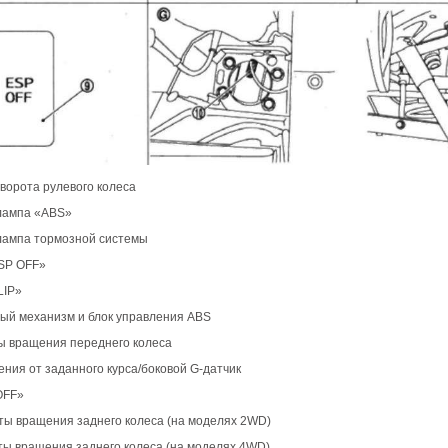
оворота рулевого колеса
 лампа «ABS»
 лампа тормозной системы
ESP OFF»
LIP»
ный механизм и блок управления ABS
ты вращения переднего колеса
нения от заданного курса/боковой G-датчик
OFF»
оты вращения заднего колеса (на моделях 2WD)
оты вращения заднего колеса (на моделях 4WD)