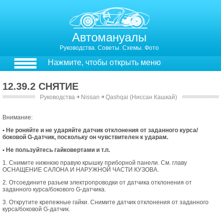
Автомануалы
Руководства. Советы. Схемы. Фото
Нажмите, чтобы открыть меню
12.39.2 СНЯТИЕ
Руководства
￫
Nissan
￫
Qashqai (Ниссан Кашкай)
СНЯТИЕ
Внимание:
• Не роняйте и не ударяйте датчик отклонения от заданного курса/
боковой G-датчик, поскольку он чувствителен к ударам.
• Не пользуйтесь гайковертами и т.п.
1. Снимите нижнюю правую крышку приборной панели. См. главу
ОСНАЩЕНИЕ САЛОНА И НАРУЖНОЙ ЧАСТИ КУЗОВА.
2. Отсоедините разьем электропроводки от датчика отклонения от
заданного курса/бокового G-датчика.
3. Открутите крепежные гайки. Снимите датчик отклонения от заданного
курса/боковой G-датчик.