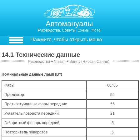
Автомануалы
Руководства. Советы. Схемы. Фото
Нажмите, чтобы открыть меню
14.1 Технические данные
Руководства
￫
Nissan
￫
Sunny (Ниссан Санни)
14.1. Технические данные
Номинальные данные ламп (Вт)
Фары
60/ 55
Прожектор
55
Противотуманные фары передние
55
Указатель поворота передний
21
Габаритный фонарь передний
5
Повторитель поворотов
5