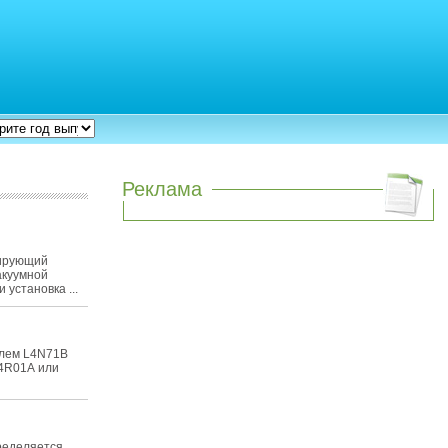
Реклама
кирующий
вакуумной
 установка ...
елем L4N71B
E4R01А или
ределяется