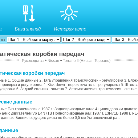
а
База знаний
История авто
тва:
матическая коробки передач
Руководства
￫
Nissan
￫
Terrano II (Ниссан Террано)
атическая коробки передач
ные 1. Общие данные 2. Тяга управления трансмиссией - регулировка 3. Бло
 проверка и регулировка 4. Kick-down - переключатель - регулировка 5. Шток 
лировка 6. Задний сальник - замена 7. Автоматическая трансмиссия - снятие и
ческие данные
ные Тип трансмиссии с 1987 г.: Заднеприводные а/м с 4-цилиндровым двигат
а/м с двигателем V6 E4N71B Полноприводные а/м: 1987 г. L3N71B 1988 г. R
анные Биение ведущего диска не более 0,5 мм Установочный ра...
 данные
На автомобили устанавливаются 4-скоростные трансмиссии, тип которых оп