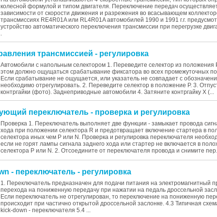
колесной формулой и типом двигателя. Переключение передач осуществляет
зависимости от скорости движения и разрежения во всасывающем коллектор
трансмиссиях RE4R01A или RL4R01A автомобилей 1990 и 1991 г.г. предусмо
устройство автоматического переключения трансмиссии при перегрузке двиг
.
правления трансмиссией - регулировка
Автомобили с напольным селектором 1. Переведите селектор из положения Р 
этом должно ощущаться срабатывание фиксатора во всех промежуточных п
Если срабатывание не ощущается, или указатель не совпадает с обозначения
необходимо отрегулировать. 2. Переведите селектор в положение Р. 3. Отпус
контргайки (фото). Заднеприводные автомобили 4. Затяните контргайку X (...
рующий переключатель - проверка и регулировка
Проверка 1. Переключатель выполняет две функции - замыкает провода сигн
хода при положении селектора R и предотвращает включение стартера в п
селектора иных чем Р или N. Проверка и регулировка переключателя необхо
если не горят лампы сигнала заднего хода или стартер не включается в пол
селектора Р или N. 2. Отсоедините от переключателя провода и снимите пер.
own - переключатель - регулировка
1. Переключатель предназначен для подачи питания на электромагнитный п
перехода на пониженную передачу при нажатии на педаль дроссельной засло
Если переключатель не отрегулирован, то переключение на пониженную пер
происходит при частично открытой дроссельной заслонке. 4.3 Типичная схе
kick-down - переключателя 5.4 ...