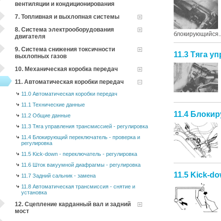
вентиляции и кондиционирования
7. Топливная и выхлопная системы
8. Система электрооборудования
блокирующийся..
двигателя
9. Система снижения токсичности
11.3 Тяга у
выхлопных газов
10. Механическая коробка передач
11. Автоматическая коробки передач
11.0 Автоматическая коробки передач
11.1 Технические данные
11.4 Блоки
11.2 Общие данные
11.3 Тяга управления трансмиссией - регулировка
11.4 Блокирующий переключатель - проверка и
регулировка
11.5 Kick-down - переключатель - регулировка
11.6 Шток вакуумной диафрагмы - регулировка
11.5 Kick-d
11.7 Задний сальник - замена
11.8 Автоматическая трансмиссия - снятие и
установка
12. Сцепление карданный вал и задний
мост