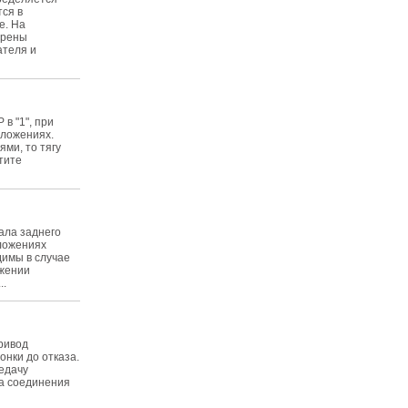
ся в
е. На
трены
ателя и
в "1", при
оложениях.
ми, то тягу
тите
ала заднего
оложениях
димы в случае
ожении
..
ривод
нки до отказа.
едачу
ма соединения