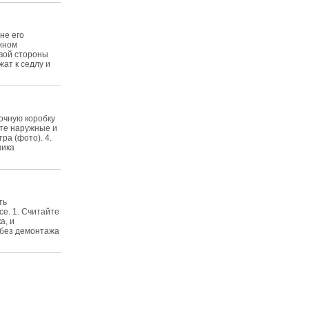
не его
ужном
евой стороны
ат к седлу и
очную коробку
жьте наружные и
ра (фото). 4.
ника
ть
е. 1. Считайте
а, и
 без демонтажа