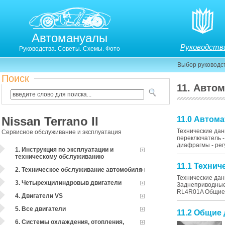
Автомануалы
Руководств
Руководства. Советы. Схемы. Фото
Выбор руководс
Поиск
11. Авто
Nissan Terrano II
11.0 Автом
Технические дан
Сервисное обслуживание и эксплуатация
переключатель -
диафрагмы - регу
1. Инструкция по эксплуатации и
техническому обслуживанию
11.1 Техни
2. Техническое обслуживание автомобиля
Технические дан
3. Четырехцилиндровыв двигатели
Заднеприводные 
RL4R01A Общие д
4. Двигатели VS
5. Все двигатели
11.2 Общие
6. Системы охлаждения, отопления,