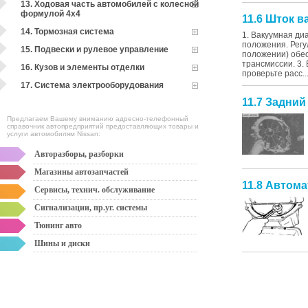
13. Ходовая часть автомобилей с колесной
формулой 4x4
11.6 Шток 
14. Тормозная система
1. Вакуумная ди
положения. Регу
15. Подвески и рулевое управление
положении) обес
трансмиссии. 3.
16. Кузов и элементы отделки
проверьте расс..
17. Система электрооборудования
11.7 Задний
Предлагаем Вашему вниманию адресно-телефонный
справочник автопредприятий предоставляющих товары и
услуги автомобилям Nissan:
Авторазборы, разборки
Магазины автозапчастей
11.8 Автома
Сервисы, технич. обслуживание
Сигнализации, пр.уг. системы
Тюнинг авто
Шины и диски