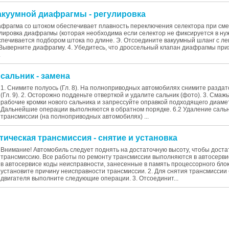
вакуумной диафрагмы - регулировка
афрагма со штоком обеспечивает плавность переключения селектора при сме
лировка диафрагмы (которая необходима если селектор не фиксируется в н
печивается подбором штока по длине. Э. Отсоедините вакуумный шланг с л
 Выверните диафрагму. 4. Убедитесь, что дроссельный клапан диафрагмы приж
.
 сальник - замена
1. Снимите полуось (Гл. 8). На полноприводных автомобилях снимите раздат
(Гл. 9). 2. Осторожно подденьте отверткой и удалите сальник (фото). 3. Сма
рабочие кромки нового сальника и запрессуйте оправкой подходящего диамет
Дальнейшие операции выполняются в обратном порядке. 6.2 Удаление саль
трансмиссии (на полноприводных автомобилях) ...
тическая трансмиссия - снятие и установка
Внимание! Автомобиль следует поднять на достаточную высоту, чтобы доста
трансмиссию. Все работы по ремонту трансмиссии выполняются в автосервис
в автосервисе коды неисправности, занесенные в память процессорного блок
установите причину неисправности трансмиссии. 2. Для снятия трансмиссии
двигателя выполните следующие операции. 3. Отсоединит...