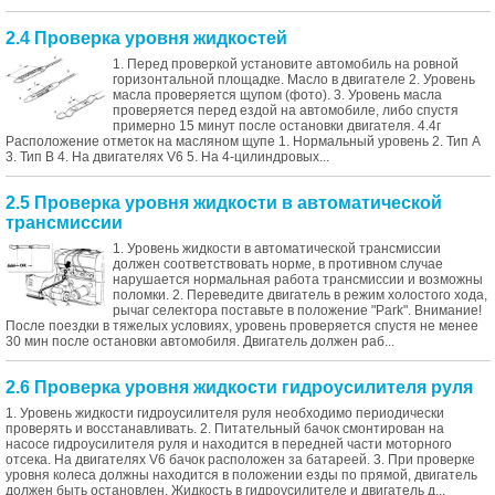
2.4 Проверка уровня жидкостей
1. Перед проверкой установите автомобиль на ровной
горизонтальной площадке. Масло в двигателе 2. Уровень
масла проверяется щупом (фото). 3. Уровень масла
проверяется перед ездой на автомобиле, либо спустя
примерно 15 минут после остановки двигателя. 4.4г
Расположение отметок на масляном щупе 1. Нормальный уровень 2. Тип А
3. Тип В 4. На двигателях V6 5. На 4-цилиндровых...
2.5 Проверка уровня жидкости в автоматической
трансмиссии
1. Уровень жидкости в автоматической трансмиссии
должен соответствовать норме, в противном случае
нарушается нормальная работа трансмиссии и возможны
поломки. 2. Переведите двигатель в режим холостого хода,
рычаг селектора поставьте в положение "Park". Внимание!
После поездки в тяжелых условиях, уровень проверяется спустя не менее
30 мин после остановки автомобиля. Двигатель должен раб...
2.6 Проверка уровня жидкости гидроусилителя руля
1. Уровень жидкости гидроусилителя руля необходимо периодически
проверять и восстанавливать. 2. Питательный бачок смонтирован на
насосе гидроусилителя руля и находится в передней части моторного
отсека. На двигателях V6 бачок расположен за батареей. 3. При проверке
уровня колеса должны находится в положении езды по прямой, двигатель
должен быть остановлен. Жидкость в гидроусилителе и двигатель д...