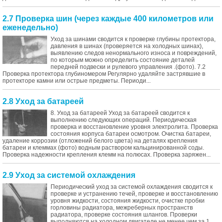
2.7 Проверка шин (через каждые 400 километров или
еженедельно)
Уход за шинами сводится к проверке глубины протектора,
давления в шинах (проверяется на холодных шинах),
выявлению следов ненормального износа и повреждений,
по которым можно определить состояние деталей
передней подвески и рулевого управления .(фото). 7.2
Проверка протектора глубиномером Регулярно удаляйте застрявшие в
протекторе камни или острые предметы. Периоди...
2.8 Уход за батареей
8. Уход за батареей Уход за батареей сводится к
выполнению следующих операций. Периодическая
проверка и восстановление уровня электролита. Проверка
состояния корпуса батареи осмотром. Очистка батареи,
удаление коррозии (отложений белого цвета) на деталях крепления
батареи и клеммах (фото) водным раствором кальцинированной соды.
Проверка надежности крепления клемм на полюсах. Проверка заряжен...
2.9 Уход за системой охлаждения
Периодический уход за системой охлаждения сводится к
проверке и устранению течей, проверке и восстановлению
уровня жидкости, состояния жидкости, очистке пробки
горловины радиатора, межреберных пространств
радиатора, проверке состояния шлангов. Проверки
выполняются на холодном двигателе не менее чем за 1