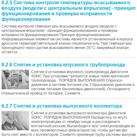
6.2.5 Система контроля температуры всасываемого
воздуха (модели с центральным впрыском) - принцип
функционирования и проверка исправности
функционирования
Система контроля температуры всасываемого воздуха (модели с
центральным впрыском) - принцип функционирования и проверка
исправности функционирования Принцип функционирования
Информационным элементом системы является установленный в корпуса
дросселя термочувствительный клапан-переключатель. При температуре
проходящего через датчик всасываемого менее 35°С, вакуумный клапан
остается ...
6.2.6 Снятие и установка впускного трубопровода
Снятие и установка впускного трубопровода Двигатели
SOHC При установке требуются новые гайки крепления
трубопровода. ПОРЯДОК ВЫПОЛНЕНИЯ Сбросьте
давление в системе питания (см. Сбрасывание давления в
системе питания бензиновых двигателей). Отсоедините
отрицательный провод от батареи. Снимите...
6.2.7 Снятие и установка выпускного коллектора
Снятие и установка выпускного коллектора Двигатели
SOHC ПОРЯДОК ВЫПОЛНЕНИЯ Пройдитесь по жгуту
электропроводки от лямбда-зонда и рассоедините
контактный разъем. Высвободите жгут электропроводки из
всех промежуточных фиксаторов так, чтобы датчик мог
быть снят вместе с коллектором. Снимите приемную трубу системы выпуска