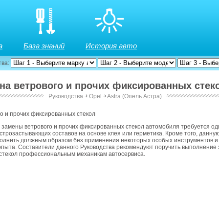
а
База знаний
История авто
тва:
ена ветрового и прочих фиксированных стек
Руководства
￫
Opel
￫
Astra (Опель Астра)
о и прочих фиксированных стекол
замены ветрового и прочих фиксированных стекол автомобиля требуется од
трозастывающих составов на основе клея или герметика. Кроме того, данну
олнить должным образом без применения некоторых особых инструментов и
опыта. Составители данного Руководства рекомендуют поручить выполнение
стекол профессиональным механикам автосервиса.