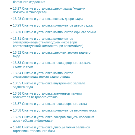
багажного отделения
13.27 Снятие и установка двери задка (модели
Хэтчбэк и Универсал)
13.28 Снятие и установка петель двери задка
13.29 Снятие и установка компонентов двери задка
13.30 Снятие и установка компонентов единого замка
13.31 Снятие и установка компонентов
электропривода стеклоподъемников (при
соответствующей комплектации автомобиля)
13.32 Снятие и установка дверных зеркал заднего
вида
13.33 Снятие и установка стекла дверного зеркала
заднего вида
13.34 Снятие и установка компонентов
электропривода зеркал заднего вида
13.35 Снятие и установка внутреннего зеркала
заднего вида
13.36 Снятие и установка элементов панели
обтекателя ветрового стекла
13.37 Снятие и установка стекла верхнего люка
13.38 Снятие и установка компонентов верхнего люка
13.39 Снятие и установка локеров защиты колесных
арок - общая информация
13.40 Снятие и установка дверцы лючка заливной
горловины топливного бака