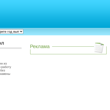
ол
Реклама
ин из
ю работу
 без
 замены