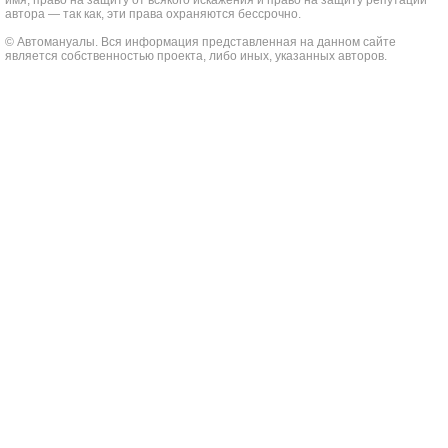
имя, право на защиту от всякого искажения и право на защиту репутации
автора — так как, эти права охраняются бессрочно.
© Автомануалы. Вся информация представленная на данном сайте
является собственностью проекта, либо иных, указанных авторов.