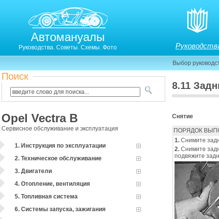
Автомануалы
Руководств
Руководства. Советы. Схемы. Фото
Выбор руководс
Поиск
8.11 Зад
8.11. Задний тормозной диск
Opel Vectra B
Снятие
Сервисное обслуживание и эксплуатация
ПОРЯДОК ВЫП
1.
Снимите задн
1. Инструкция по эксплуатации
2.
Снимите задни
подвяжите задн
2. Техническое обслуживание
3. Двигатели
4. Отопление, вентиляция
5. Топливная система
6. Системы запуска, зажигания