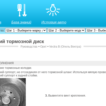
а
База знаний
История авто
тва:
ний тормозной диск
Руководства
￫
Opel
￫
Vectra B (Опель Вектра)
ОЛНЕНИЯ
ие тормозные колодки.
й суппорт, не отсоединяя от него тормозной шланг. Используя мягкую прово
ий суппорт к задней стойке.
3.
Вывинтите винт крепления.