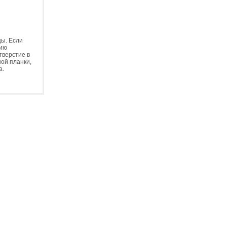
цы. Если
тию
тверстие в
ной планки,
а.