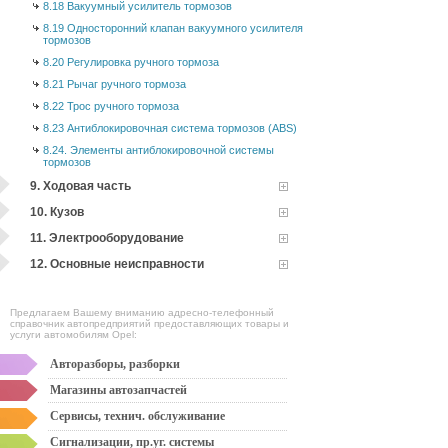
8.18 Вакуумный усилитель тормозов
8.19 Односторонний клапан вакуумного усилителя
тормозов
8.20 Регулировка ручного тормоза
8.21 Рычаг ручного тормоза
8.22 Трос ручного тормоза
8.23 Антиблокировочная система тормозов (ABS)
8.24. Элементы антиблокировочной системы
тормозов
9. Ходовая часть
10. Кузов
11. Электрооборудование
12. Основные неисправности
Предлагаем Вашему вниманию адресно-телефонный
справочник автопредприятий предоставляющих товары и
услуги автомобилям Opel:
Авторазборы, разборки
Магазины автозапчастей
Сервисы, технич. обслуживание
Сигнализации, пр.уг. системы