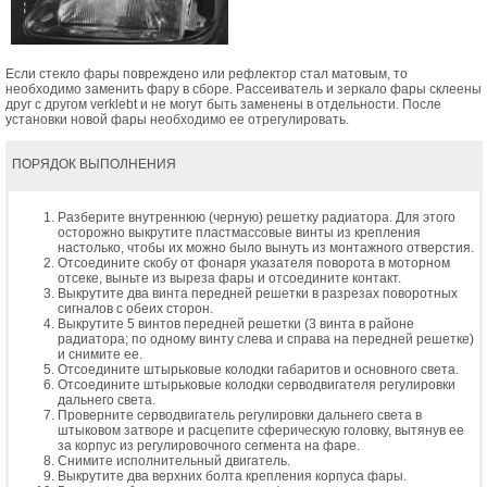
Если стекло фары повреждено или рефлектор стал матовым, то
необходимо заменить фару в сборе. Рассеиватель и зеркало фары склеены
друг с другом verklebt и не могут быть заменены в отдельности. После
установки новой фары необходимо ее отрегулировать.
ПОРЯДОК ВЫПОЛНЕНИЯ
Разберите внутреннюю (черную) решетку радиатора. Для этого
осторожно выкрутите пластмассовые винты из крепления
настолько, чтобы их можно было вынуть из монтажного отверстия.
Отсоедините скобу от фонаря указателя поворота в моторном
отсеке, выньте из выреза фары и отсоедините контакт.
Выкрутите два винта передней решетки в разрезах поворотных
сигналов с обеих сторон.
Выкрутите 5 винтов передней решетки (3 винта в районе
радиатора; по одному винту слева и справа на передней решетке)
и снимите ее.
Отсоедините штырьковые колодки габаритов и основного света.
Отсоедините штырьковые колодки серводвигателя регулировки
дальнего света.
Проверните серводвигатель регулировки дальнего света в
штыковом затворе и расцепите сферическую головку, вытянув ее
за корпус из регулировочного сегмента на фаре.
Снимите исполнительный двигатель.
Выкрутите два верхних болта крепления корпуса фары.