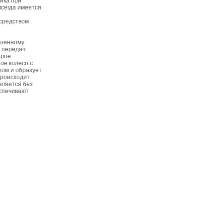
ика при
всегда имеется
осредством
ышенному
и передач
орое
ое колесо с
гом и образует
происходит
вляется без
еспечивают