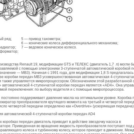
ый ряд;
5 — привод тахометра;
6 — конические колеса дифференциального механизма;
радиатор;
7 — ведомое коническое колесо.
сформатор;
оизводства Renault 19, модификации GTS и ТЕЛЕКС (двигатель 1,7 л) могли б
равляемой с помощью электроники 3-ступенчатой автоматической коробкой 
значение — MB3). Начиная с 1991 года, для модификации 1,8 S предлагалась
зе коробки передач MB3 усовершенствованная автоматическая 4-ступенчата
я также управляется микропроцессором. Обозначением этой разработанной 
 автоматической 4-ступенчатой коробки передач является «AD4». Она упра
ммой переключения: по выбору водителя и с помощью микропроцессора.
 постоянно поддерживает давление масла на оптимальном уровне. Коробка 
окиратор преобразователя крутящего момента на третьей и четвертой перед
сло четвертой передачи определено как «Overdrive» (ускоряющая передача)
я автоматической 4-ступенчатой коробки передач AD4
х коробках передач двигатель приводит в действие звездочку насоса в
аторе. Приведенная во вращение жидкость преобразователя поступает под
равляющего колеса к турбинному колесу, которое приходит в движение. Межд