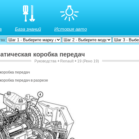
а
База знаний
История авто
тва:
матическая коробка передач
Руководства
￫
Renault
￫
19 (Рено 19)
 коробка передач
коробка передач в разрезе