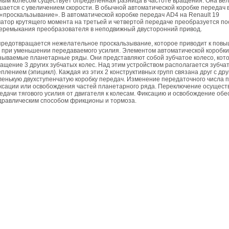
ным колесом существует определенная разница в частоте вращения. Она вел
шается с увеличением скорости. В обычной автоматической коробке передач 
«проскальзывание». В автоматической коробке передач AD4 на Renault 19
атор крутящего момента на третьей и четвертой передаче преобразуется п
перемыкания преобразователя в неподвижный двусторонний привод.
 предотвращается нежелательное проскальзывание, которое приводит к пов
а при уменьшении передаваемого усилия. Элементом автоматической коробк
зываемые планетарные ряды. Они представляют собой зубчатое колесо, кот
ащение 3 других зубчатых колес. Над этим устройством располагается зубчат
плением (эпицикл). Каждая из этих 2 конструктивных групп связана друг с дру
енькую двухступенчатую коробку передач. Изменение передаточного числа 
ксации или освобождения частей планетарного ряда. Переключение осущест
дачи тягового усилия от двигателя к колесам. Фиксацию и освобождение об
дравлическим способом фрикционы и тормоза.