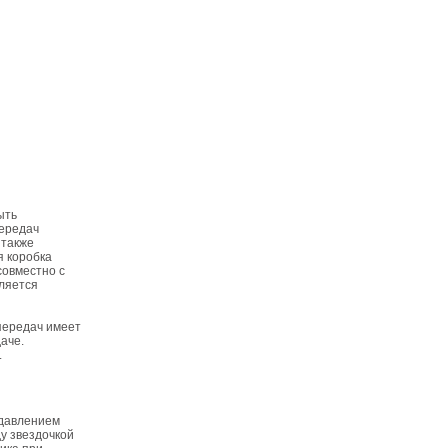
ыть
передач
 также
я коробка
совместно с
вляется
передач имеет
аче.
.
 давлением
у звездочкой