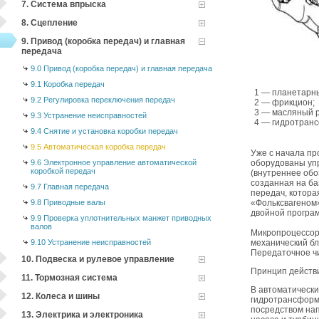
7. Система впрыска
8. Сцепление
9. Привод (коробка передач) и главная
передача
9.0 Привод (коробка передач) и главная передача
9.1 Коробка передач
1 — планетарн
9.2 Регулировка переключения передач
2 — фрикцион;
3 — масляный 
9.3 Устранение неисправностей
4 — гидротран
9.4 Снятие и установка коробки передач
9.5 Автоматическая коробка передач
Уже с начала пр
9.6 Электронное управление автоматической
оборудованы уп
коробкой передач
(внутреннее обо
созданная на ба
9.7 Главная передача
передач, котора
9.8 Приводные валы
«Фольксвагеном»
двойной програ
9.9 Проверка уплотнительных манжет приводных
валов
Микропроцессор
9.10 Устранение неисправностей
механический бл
Передаточное чи
10. Подвеска и рулевое управление
Принцип действи
11. Тормозная система
В автоматически
12. Колеса и шины
гидротрансформ
посредством нап
13. Электрика и электроника