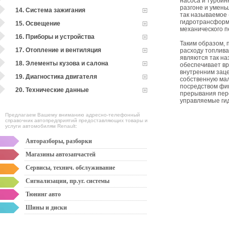
насоса и турбин
разгоне и умень
14. Система зажигания
так называемое 
гидротрансформ
15. Освещение
механического 
16. Приборы и устройства
Таким образом,
17. Отопление и вентиляция
расходу топлив
являются так на
18. Элементы кузова и салона
обеспечивает вр
внутренним заце
19. Диагностика двигателя
собственную мал
посредством фи
20. Технические данные
прерывания пере
управляемые ги
Предлагаем Вашему вниманию адресно-телефонный
справочник автопредприятий предоставляющих товары и
услуги автомобилям Renault:
Авторазборы, разборки
Магазины автозапчастей
Сервисы, технич. обслуживание
Сигнализации, пр.уг. системы
Тюнинг авто
Шины и диски