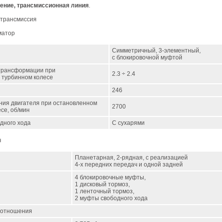
ение, трансмиссионная линия
.
 трансмиссия
матор
Симметричный, 3-элементный,
с блокировочной муфтой
трансформации при
2.3 ÷ 2.4
 турбинном колесе
246
ния двигателя при остановленном
2700
се, об/мин
дного хода
С сухарями
ч
Планетарная, 2-рядная, с реализацией
4-х передних передач и одной задней
4 блокировочные муфты,
1 дисковый тормоз,
1 ленточный тормоз,
2 муфты свободного хода
 отношения