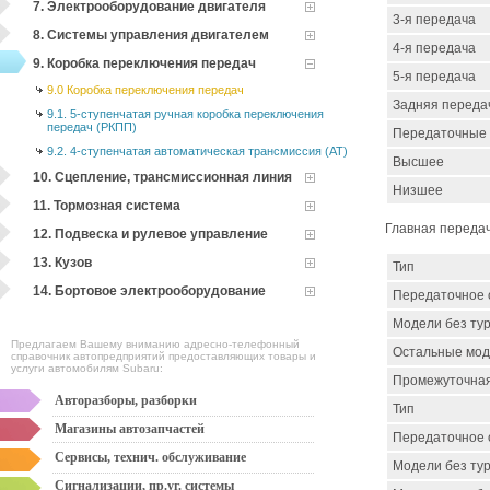
7. Электрооборудование двигателя
3-я передача
8. Системы управления двигателем
4-я передача
9. Коробка переключения передач
5-я передача
9.0 Коробка переключения передач
Задняя переда
9.1. 5-ступенчатая ручная коробка переключения
передач (РКПП)
Передаточные
9.2. 4-ступенчатая автоматическая трансмиссия (АТ)
Высшее
10. Сцепление, трансмиссионная линия
Низшее
11. Тормозная система
Главная переда
12. Подвеска и рулевое управление
13. Кузов
Тип
14. Бортовое электрооборудование
Передаточное
Модели без тур
Предлагаем Вашему вниманию адресно-телефонный
Остальные мо
справочник автопредприятий предоставляющих товары и
услуги автомобилям Subaru:
Промежуточная
Авторазборы, разборки
Тип
Магазины автозапчастей
Передаточное
Сервисы, технич. обслуживание
Модели без ту
Сигнализации, пр.уг. системы