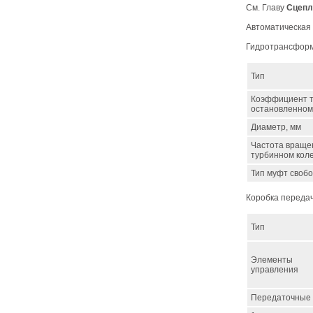
См. Главу
Сцепл
Автоматическая
Гидротрансфор
Тип
Коэффициент 
остановленном
Диаметр, мм
Частота враще
турбинном коле
Тип муфт свобо
Коробка переда
Тип
Элементы
управления
Передаточные