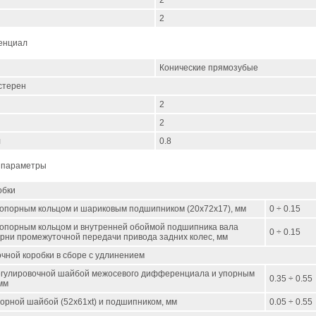
2
2
енциал
Конические прямозубые
стерен
2
2
л
0.8
 параметры
обки
топорным кольцом и шариковым подшипником (20х72х17), мм
0 ÷ 0.15
топорным кольцом и внутренней обоймой подшипника вала
0 ÷ 0.15
рни промежуточной передачи привода задних колес, мм
чной коробки в сборе с удлинением
егулировочной шайбой межосевого дифференциала и упорным
0.35 ÷ 0.55
мм
орной шайбой (52х61хt) и подшипником, мм
0.05 ÷ 0.55