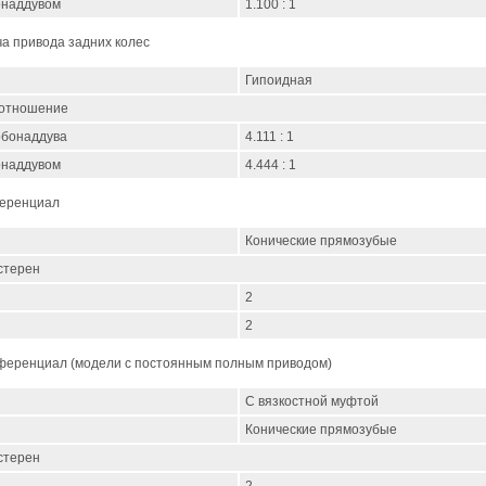
онаддувом
1.100 : 1
а привода задних колес
Гипоидная
 отношение
рбонаддува
4.111 : 1
онаддувом
4.444 : 1
еренциал
Конические прямозубые
стерен
2
2
еренциал (модели с постоянным полным приводом)
С вязкостной муфтой
Конические прямозубые
стерен