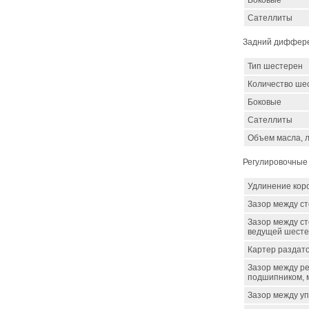
Боковые
Сателлиты
Задний диффер
Тип шестерен
Количество ше
Боковые
Сателлиты
Объем масла, 
Регулировочные
Удлинение кор
Зазор между с
Зазор между с
ведущей шесте
Картер раздато
Зазор между р
подшипником, 
Зазор между уп