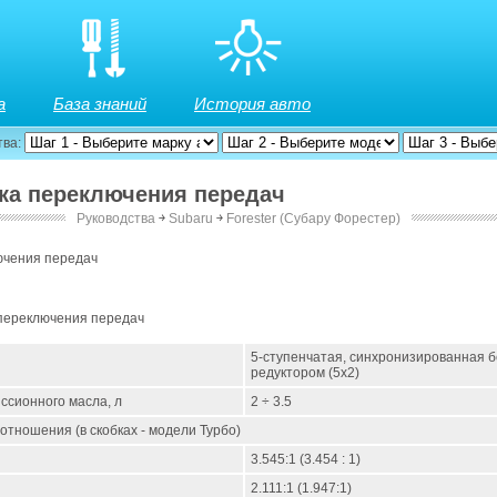
а
База знаний
История авто
тва:
бка переключения передач
Руководства
￫
Subaru
￫
Forester (Субару Форестер)
ючения передач
 переключения передач
5-ступенчатая, синхронизированная б
редуктором (5х2)
ссионного масла, л
2 ÷ 3.5
тношения (в скобках - модели Турбо)
3.545:1 (3.454 : 1)
2.111:1 (1.947:1)