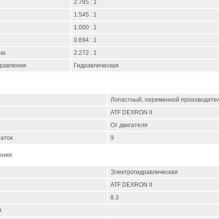
2.785 : 1
1.545 : 1
1.000 : 1
0.694 : 1
ча
2.272 : 1
правления
Гидравлическая
с
Лопастный, переменной производите
ATF DEXRON II
От двигателя
паток
9
ения
Электрогидравлическая
ATF DEXRON II
8.3
и