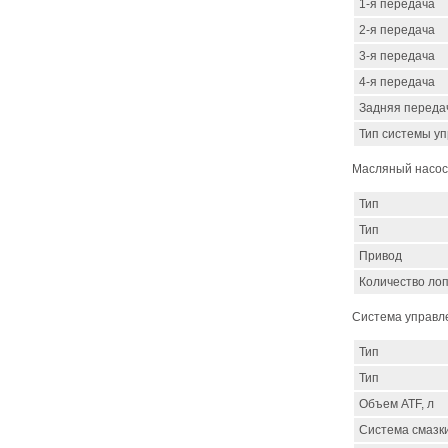
1-я передача
2-я передача
3-я передача
4-я передача
Задняя переда
Тип системы у
Масляный насо
Тип
Тип
Привод
Количество ло
Система управл
Тип
Тип
Объем ATF, л
Система смазк