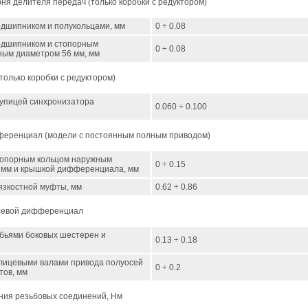
я делителя передач (только коробки с редуктором)
одшипником и полукольцами, мм
0 ÷ 0.08
одшипником и стопорным
0 ÷ 0.08
ным диаметром 56 мм, мм
только коробки с редуктором)
тупицей синхронизатора
0.060 ÷ 0.100
еренциал (модели с постоянным полным приводом)
топорным кольцом наружным
0 ÷ 0.15
 мм и крышкой дифференциала, мм
язкостной муфты, мм
0.62 ÷ 0.86
севой дифференциал
убьями боковых шестерен и
0.13 ÷ 0.18
лицевыми валами привода полуосей
0 ÷ 0.2
тов, мм
ания резьбовых соединений, Нм