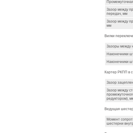
Промежуточная
Зазор между п
передач, мм
Зазор между п
мм
Вилки переключ
Зазоры между 
Наконечники шт
Наконечники шт
Картер РКПП в 
Зазор зацепле
Зазор между с
промежуточного
редуктором), м
Ведущая шестер
Момент сопрот
шестерни внутр