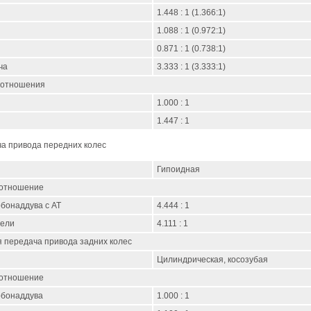
1.448 : 1 (1.366:1)
1.088 : 1 (0.972:1)
0.871 : 1 (0.738:1)
ча
3.333 : 1 (3.333:1)
 отношения
1.000 : 1
1.447 : 1
ча привода передних колес
Гипоидная
 отношение
бонаддува с АТ
4.444 : 1
дели
4.111 : 1
 передача привода задних колес
Цилиндрическая, косозубая
 отношение
рбонаддува
1.000 : 1