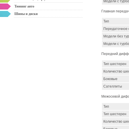
Модели с турб
Тюнинг авто
Главная передач
Шины и диски
Тип
Передаточное
Модели без ту
Модели с турб
Передний дифф
Тип шестерен
Количество ше
Боковые
Сателлиты
Межосевой дифф
Тип
Тип шестерен
Количество ше