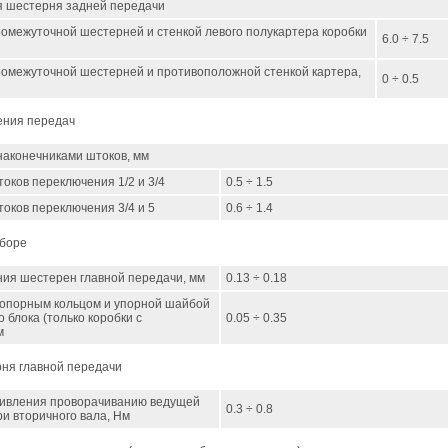
 шестерня задней передачи
ромежуточной шестерней и стенкой левого полукартера коробки
6.0 ÷ 7.5
ромежуточной шестерней и противоположной стенкой картера,
0 ÷ 0.5
ения передач
наконечниками штоков, мм
оков переключения 1/2 и 3/4
0.5 ÷ 1.5
оков переключения 3/4 и 5
0.6 ÷ 1.4
сборе
ния шестерен главной передачи, мм
0.13 ÷ 0.18
топорным кольцом и упорной шайбой
 блока (только коробки с
0.05 ÷ 0.35
м
ня главной передачи
ивления проворачиванию ведущей
0.3 ÷ 0.8
и вторичного вала, Нм