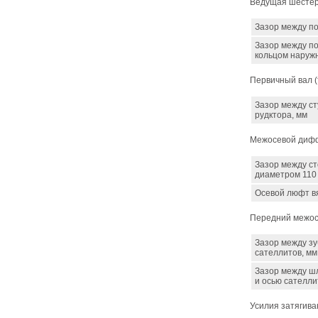
Ведущая шестерн
Зазор между п
Зазор между п
кольцом наруж
Первичный вал (
Зазор между с
рудктора, мм
Межосевой дифф
Зазор между с
диаметром 110
Осевой люфт в
Передний межо
Зазор между з
сателлитов, мм
Зазор между ш
и осью сателли
Усилия затягив