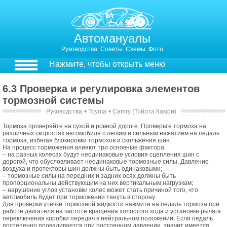
Автомануалы
Руководства. Советы. Схемы. Фото
Нажмите, чтобы открыть меню
6.3 Проверка и регулировка элементов
тормозной системы
Руководства
￫
Toyota
￫
Camry (Тойота Камри)
6.3. Проверка и регулировка элементов тормозной системы
Тормоза проверяйте на сухой и ровной дороге. Проверьте тормоза на
различных скоростях автомобиля с легким и сильным нажатием на педаль
тормоза, избегая блокировки тормозов и скольжения шин.
На процесс торможения влияют три основные фактора:
– на разных колесах будут неодинаковые условия сцепления шин с
дорогой, что обусловливает неодинаковые тормозные силы. Давление
воздуха и протекторы шин должны быть одинаковыми;
– тормозные силы на передних и задних осях должны быть
пропорциональны действующим на них вертикальным нагрузкам;
– нарушение углов установки колес может стать причиной того, что
автомобиль будет при торможении тянуть в сторону.
Для проверки утечки тормозной жидкости нажмите на педаль тормоза при
работе двигателя на частоте вращения холостого хода и установке рычага
переключения коробки передач в нейтральном положении. Если педаль
постепенно проваливается при постоянном давлении, значит имеется