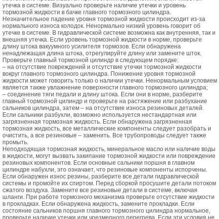
утечка в системе. Визуально проверьте наличие утечки и уровень
тормозной жидкости в бачке главного тормозного цилиндра.
Незначительное падение уровня тормозной жидкости происходит из-за
нормального износа колодок. Ненормально низкий уровень говорит об
утечке в системе. В гидравлической системе возможна как внутренняя, так и
внешняя утечка. Если уровень тормозной жидкости в норме, проверьте
длину штока вакуумного усилителя тормозов. Если обнаружена
ненадлежащая длина штока, отрегулируйте длину или замените шток.
Проверьте главный тормозной цилиндр в следующем порядке:
– на отсутствие повреждений и отсутствие утечки тормозной жидкости
вокруг главного тормозного цилиндра. Понижение уровня тормозной
жидкости может говорить только о наличии утечки. Ненормальным условием
является также увлажнение поверхности главного тормозного цилиндра;
– соединение тяги педали и длину штока. Если они в норме, разберите
главный тормозной цилиндр и проверьте на растяжение или разбухание
сальников цилиндра, затем – на отсутствие износа резиновых деталей.
Если сальники разбухли, возможно используется нестандартная или
загрязненная тормозная жидкость. Если обнаружена загрязненная
тормозная жидкость, все металлические компоненты следует разобрать и
очистить, а все резиновые – заменить. Все трубопроводы следует также
промыть.
Неподходящая тормозная жидкость, минеральное масло или наличие воды
в жидкости, могут вызвать закипание тормозной жидкости или повреждение
резиновых компонентов. Если основные сальники поршня в главном
цилиндре набухли, это означает, что резиновые компоненты испорчены.
Если обнаружен износ резины, разберите все детали гидравлической
системы и промойте их спиртом. Перед сборкой просушите детали потоком
сжатого воздуха. Замените все резиновые детали в системе, включая
шланги. При работе тормозного механизма проверьте отсутствие жидкости
в прокладках. Если обнаружена жидкость, замените прокладки. Если
состояние сальников поршня главного тормозного цилиндра нормальное,
проверьте наличие утечки или чрезмерного перегрева. Если эти условия не