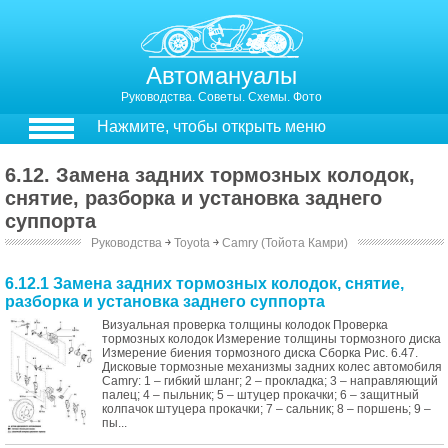
Автомануалы
Руководства. Советы. Схемы. Фото
Нажмите, чтобы открыть меню
6.12. Замена задних тормозных колодок,
снятие, разборка и установка заднего
суппорта
Руководства
￫
Toyota
￫
Camry (Тойота Камри)
6.12.1 Замена задних тормозных колодок, снятие,
разборка и установка заднего суппорта
Визуальная проверка толщины колодок Проверка
тормозных колодок Измерение толщины тормозного диска
Измерение биения тормозного диска Сборка Рис. 6.47.
Дисковые тормозные механизмы задних колес автомобиля
Camry: 1 – гибкий шланг; 2 – прокладка; 3 – направляющий
палец; 4 – пыльник; 5 – штуцер прокачки; 6 – защитный
колпачок штуцера прокачки; 7 – сальник; 8 – поршень; 9 –
пы...