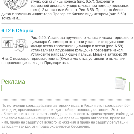
втулку оси ступицы колеса (рис. 6.57). Закрепите
тормозной диск на ступице колеса при помощи колесных
гаек (в 2 местах или более). Рис. 6.58. Проверка биения
диска с помощью индикатора Проверьте биение индикатором (рис. 6.58).
Точка изм...
6.12.6 Сборка
Рис. 6.59. Установка пружинного кольца и чехла тормозного
цилиндра С помощью отвертки установите пружинное
кольцо чехла тормозного цилиндра и чехол (рис. 6.59).
Устанавливая пружинное кольцо, не повредите чехол.
Установите направляющие пальцы. Момент затяжки: 39
Н·м. С помощью торцевого ключа (8мм) и молотка, установите пыльники
направляющих пальцев. Предваритель...
Реклама
По истечении срока действия авторских прав, в России этот срок равен 50-
ти годам, произведение переходит в общественное достояние. Это
обстоятельство позволяет свободно использовать произведение, соблюдая
при этом личные неимущественные права — право авторства, право на
имя, право на защиту от всякого искажения и право на защиту репутации
автора — так как, эти права охраняются бессрочно.