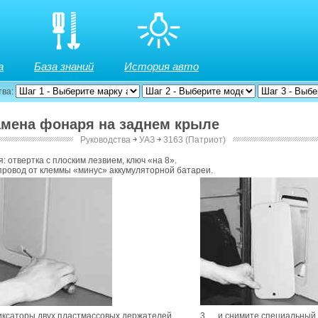
а
База знаний
История авто
тва:
Замена фонаря на заднем крыле
Руководства
￫
УАЗ
￫
3163 (Патриот)
: отвертка с плоским лезвием, ключ «на 8».
провод от клеммы «минус» аккумуляторной батареи.
иксаторы двух пластмассовых держателей,
3. …и снимите специальный