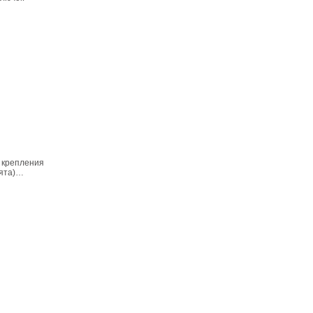
2 крепления
нята)…