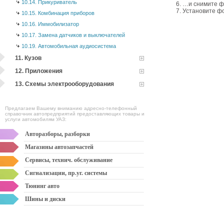
10.14. Прикуриватель
6. …и снимите ф
7. Установите ф
10.15. Комбинация приборов
10.16. Иммобилизатор
10.17. Замена датчиков и выключателей
10.19. Автомобильная аудиосистема
11. Кузов
12. Приложения
13. Схемы электрооборудования
Предлагаем Вашему вниманию адресно-телефонный
справочник автопредприятий предоставляющих товары и
услуги автомобилям УАЗ:
Авторазборы, разборки
Магазины автозапчастей
Сервисы, технич. обслуживание
Сигнализации, пр.уг. системы
Тюнинг авто
Шины и диски