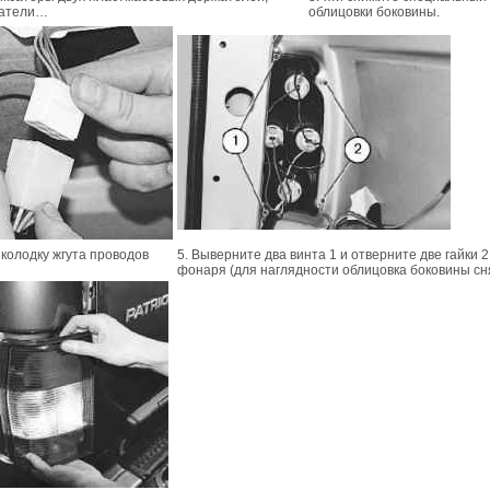
жатели…
облицовки боковины.
 колодку жгута проводов
5. Выверните два винта 1 и отверните две гайки 
фонаря (для наглядности облицовка боковины с