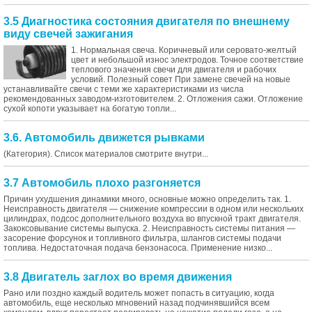
3.5 Диагностика состояния двигателя по внешнему
виду свечей зажигания
1. Нормальная свеча. Коричневый или серовато-желтый
цвет и небольшой износ электродов. Точное соответствие
теплового значения свечи для двигателя и рабочих
условий. Полезный совет При замене свечей на новые
устанавливайте свечи с теми же характеристиками из числа
рекомендованных заводом-изготовителем. 2. Отложения сажи. Отложение
сухой копоти указывает на богатую топли...
3.6. Автомобиль движется рывками
(Категория). Список материалов смотрите внутри...
3.7 Автомобиль плохо разгоняется
Причин ухудшения динамики много, основные можно определить так. 1.
Неисправность двигателя — снижение компрессии в одном или нескольких
цилиндрах, подсос дополнительного воздуха во впускной тракт двигателя.
Закоксовывание системы выпуска. 2. Неисправность системы питания —
засорение форсунок и топливного фильтра, шлангов системы подачи
топлива. Недостаточная подача бензонасоса. Применение низко...
3.8 Двигатель заглох во время движения
Рано или поздно каждый водитель может попасть в ситуацию, когда
автомобиль, еще несколько мгновений назад подчинявшийся всем