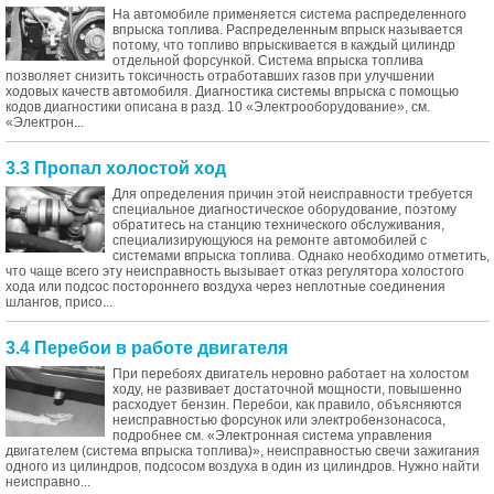
На автомобиле применяется система распределенного
впрыска топлива. Распределенным впрыск называется
потому, что топливо впрыскивается в каждый цилиндр
отдельной форсункой. Система впрыска топлива
позволяет снизить токсичность отработавших газов при улучшении
ходовых качеств автомобиля. Диагностика системы впрыска с помощью
кодов диагностики описана в разд. 10 «Электрооборудование», см.
«Электрон...
3.3 Пропал холостой ход
Для определения причин этой неисправности требуется
специальное диагностическое оборудование, поэтому
обратитесь на станцию технического обслуживания,
специализирующуюся на ремонте автомобилей с
системами впрыска топлива. Однако необходимо отметить,
что чаще всего эту неисправность вызывает отказ регулятора холостого
хода или подсос постороннего воздуха через неплотные соединения
шлангов, присо...
3.4 Перебои в работе двигателя
При перебоях двигатель неровно работает на холостом
ходу, не развивает достаточной мощности, повышенно
расходует бензин. Перебои, как правило, объясняются
неисправностью форсунок или электробензонасоса,
подробнее см. «Электронная система управления
двигателем (система впрыска топлива)», неисправностью свечи зажигания
одного из цилиндров, подсосом воздуха в один из цилиндров. Нужно найти
неисправно...