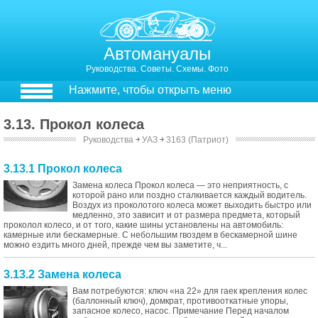
Автомануалы
Руководства. Советы. Схемы. Фото
Нажмите, чтобы открыть меню
3.13. Прокол колеса
Руководства
￫
УАЗ
￫
3163 (Патриот)
3.13.1 Прокол колеса
Замена колеса Прокол колеса — это неприятность, с
которой рано или поздно сталкивается каждый водитель.
Воздух из проколотого колеса может выходить быстро или
медленно, это зависит и от размера предмета, который
проколол колесо, и от того, какие шины установлены на автомобиль:
камерные или бескамерные. С небольшим гвоздем в бескамерной шине
можно ездить много дней, прежде чем вы заметите, ч...
3.13.2 Замена колеса
Вам потребуются: ключ «на 22» для гаек крепления колес
(баллонный ключ), домкрат, противооткатные упоры,
запасное колесо, насос. Примечание Перед началом