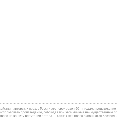
ействия авторских прав, в России этот срок равен 50-ти годам, произведени
использовать произведение, соблюдая при этом личные неимущественные пра
право на защиту репутации автора — так как, эти права охраняются бессрочн