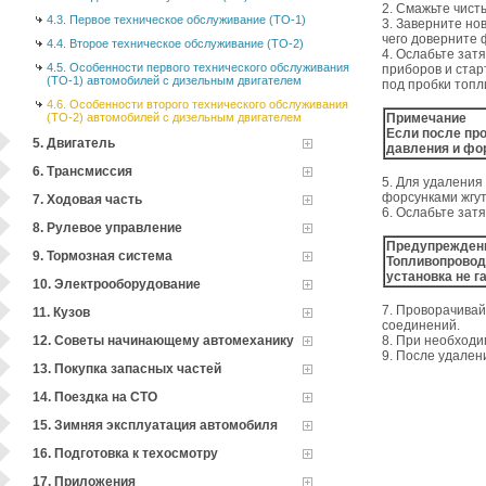
2. Смажьте чист
4.3. Первое техническое обслуживание (ТО-1)
3. Заверните но
чего доверните 
4.4. Второе техническое обслуживание (ТО-2)
4. Ослабьте зат
4.5. Особенности первого технического обслуживания
приборов и стар
(ТО-1) автомобилей с дизельным двигателем
под пробки топл
4.6. Особенности второго технического обслуживания
(ТО-2) автомобилей с дизельным двигателем
Примечание
Если после про
5. Двигатель
давления и фор
6. Трансмиссия
5. Для удаления
форсунками жгут
7. Ходовая часть
6. Ослабьте зат
8. Рулевое управление
Предупрежден
9. Тормозная система
Топливопровод
установка не г
10. Электрооборудование
7. Проворачивай
11. Кузов
соединений.
12. Советы начинающему автомеханику
8. При необходи
9. После удален
13. Покупка запасных частей
14. Поездка на СТО
15. Зимняя эксплуатация автомобиля
16. Подготовка к техосмотру
17. Приложения