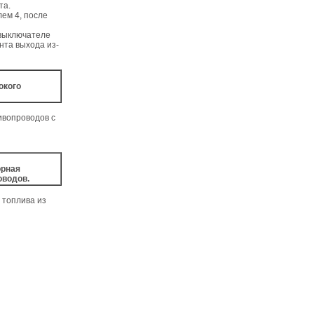
та.
лем 4, после
 выключателе
нта выхода из-
окого
ивопроводов с
орная
оводов.
 топлива из