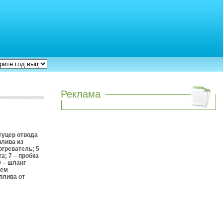
Реклама
штуцер отвода
плива из
огреватель; 5
а; 7 – пробка
9 – шланг
ъем
плива от