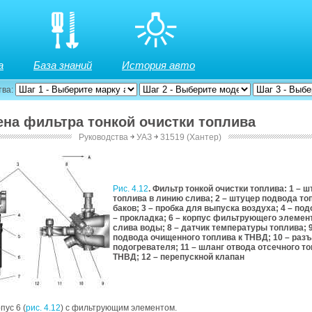
а
База знаний
История авто
тва:
мена фильтра тонкой очистки топлива
Руководства
￫
УАЗ
￫
31519 (Хантер)
Рис. 4.12
. Фильтр тонкой очистки топлива: 1 – 
топлива в линию слива; 2 – штуцер подвода то
баков; 3 – пробка для выпуска воздуха; 4 – под
– прокладка; 6 – корпус фильтрующего элемент
слива воды; 8 – датчик температуры топлива; 
подвода очищенного топлива к ТНВД; 10 – раз
подогревателя; 11 – шланг отвода отсечного то
ТНВД; 12 – перепускной клапан
пус 6 (
рис. 4.12
) с фильтрующим элементом.