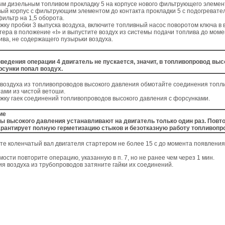
ым дизельным топливом прокладку 5 на корпусе нового фильтрующего элемен
вый корпус с фильтрующим элементом до контакта прокладки 5 с подогревате
фильтр на 1,5 оборота.
яжку пробки 3 выпуска воздуха, включите топливный насос поворотом ключа в
тера в положение «I» и выпустите воздух из системы подачи топлива до моме
ива, не содержащего пузырьки воздуха.
ведения операции 4 двигатель не пускается, значит, в топливопровод выс
сунки попал воздух.
 воздуха из топливопроводов высокого давления обмотайте соединения топл
ами из чистой ветоши.
яжку гаек соединений топливопроводов высокого давления с форсунками.
ие
ы высокого давления устанавливают на двигатель только один раз. Повт
арантирует полную герметизацию стыков и безотказную работу топливопр
те коленчатый вал двигателя стартером не более 15 с до момента появления
мости повторите операцию, указанную в п. 7, но не ранее чем через 1 мин.
ия воздуха из трубопроводов затяните гайки их соединений.