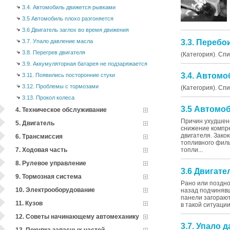
3.4. Автомобиль движется рывками
3.5 Автомобиль плохо разгоняется
3.6 Двигатель заглох во время движения
3.7. Упало давление масла
3.3. Перебо
3.8. Перегрев двигателя
(Категория). Сп
3.9. Аккумуляторная батарея не подзаряжается
3.4. Автом
3.11. Появились посторонние стуки
3.12. Проблемы с тормозами
(Категория). Сп
3.13. Прокол колеса
3.5 Автомо
4. Техническое обслуживание
Причин ухудшени
5. Двигатель
снижение компре
двигателя. Зако
6. Трансмиссия
топливного фил
7. Ходовая часть
топли...
8. Рулевое управление
3.6 Двигате
9. Тормозная система
Рано или поздно
10. Электрооборудование
назад подчинявш
панели загорают
11. Кузов
в такой ситуаци
12. Советы начинающему автомеханику
3.7. Упало 