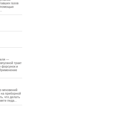
тавших газов
с помощью
..
теля —
впускной тракт
е форсунок и
 Применение
ко мгновений
а на приборной
ть. что делать
ите педа...