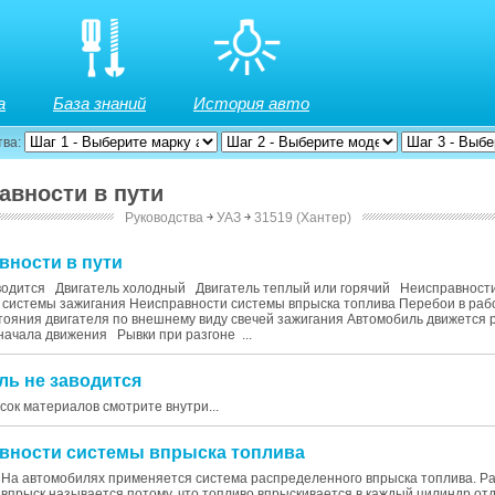
а
База знаний
История авто
тва:
авности в пути
Руководства
￫
УАЗ
￫
31519 (Хантер)
вности в пути
аводится Двигатель холодный Двигатель теплый или горячий Неисправност
 системы зажигания Неисправности системы впрыска топлива Перебои в ра
стояния двигателя по внешнему виду свечей зажигания Автомобиль движется
начала движения Рывки при разгоне ...
ель не заводится
исок материалов смотрите внутри...
авности системы впрыска топлива
На автомобилях применяется система распределенного впрыска топлива. 
впрыск называется потому, что топливо впрыскивается в каждый цилиндр от