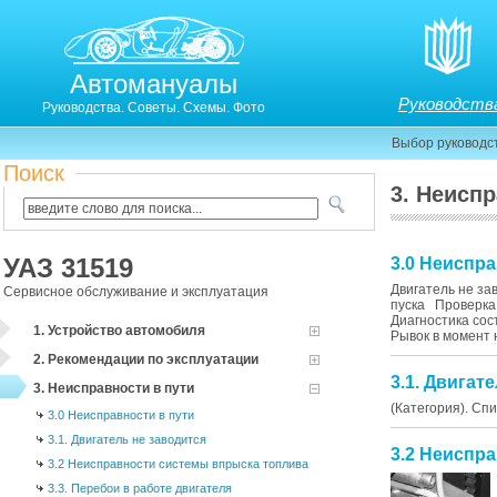
Автомануалы
Руководств
Руководства. Советы. Схемы. Фото
Выбор руководс
Поиск
3. Неиспр
УАЗ 31519
3.0 Неиспра
Двигатель не з
Сервисное обслуживание и эксплуатация
пуска Проверка
Диагностика со
1. Устройство автомобиля
Рывок в момент 
2. Рекомендации по эксплуатации
3.1. Двигат
3. Неисправности в пути
(Категория). Сп
3.0 Неисправности в пути
3.1. Двигатель не заводится
3.2 Неиспр
3.2 Неисправности системы впрыска топлива
3.3. Перебои в работе двигателя