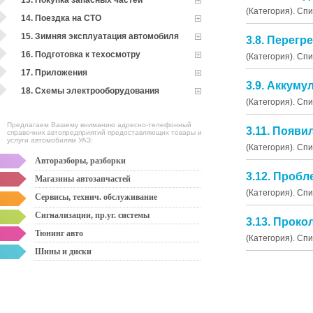
13. Покупка запасных частей
(Категория). Сп
14. Поездка на СТО
15. Зимняя эксплуатация автомобиля
3.8. Перегр
16. Подготовка к техосмотру
(Категория). Сп
17. Приложения
3.9. Аккуму
18. Схемы электрооборудования
(Категория). Сп
Предлагаем Вашему вниманию адресно-телефонный
3.11. Появи
справочник автопредприятий предоставляющих товары и
услуги автомобилям УАЗ:
(Категория). Сп
Авторазборы, разборки
3.12. Проб
Магазины автозапчастей
(Категория). Сп
Сервисы, технич. обслуживание
Сигнализации, пр.уг. системы
3.13. Проко
Тюнинг авто
(Категория). Сп
Шины и диски