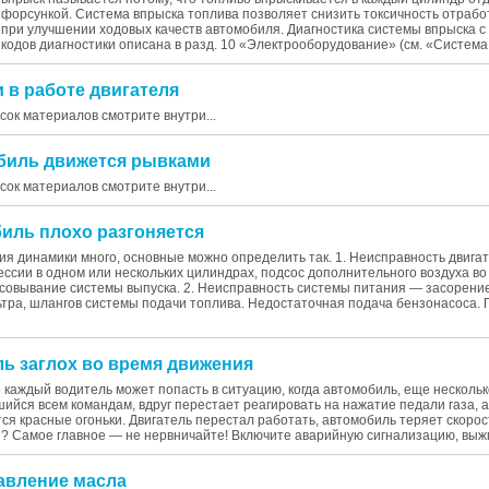
форсункой. Система впрыска топлива позволяет снизить токсичность отрабо
при улучшении ходовых качеств автомобиля. Диагностика системы впрыска 
кодов диагностики описана в разд. 10 «Электрооборудование» (см. «Система.
и в работе двигателя
исок материалов смотрите внутри...
обиль движется рывками
исок материалов смотрите внутри...
биль плохо разгоняется
я динамики много, основные можно определить так. 1. Неисправность двига
ссии в одном или нескольких цилиндрах, подсос дополнительного воздуха во 
ксовывание системы выпуска. 2. Неисправность системы питания — засорени
ьтра, шлангов системы подачи топлива. Недостаточная подача бензонасоса.
ль заглох во время движения
 каждый водитель может попасть в ситуацию, когда автомобиль, еще несколь
ийся всем командам, вдруг перестает реагировать на нажатие педали газа, 
ся красные огоньки. Двигатель перестал работать, автомобиль теряет скорос
и? Самое главное — не нервничайте! Включите аварийную сигнализацию, выжм
давление масла