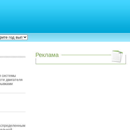
Реклама
и системы
боте двигателя
 рывками
Распределенным
дельной