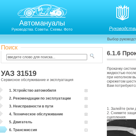
Автомануалы
Руководств
Руководства. Советы. Схемы. Фото
Выбор руководс
Поиск
6.1.6 Пр
6.1.5. Прокачка системы гидропривода выключения
Прокачку систе
УАЗ 31519
жидкостью после
при неполном в
Сервисное обслуживание и эксплуатация
скрежетом шест
Вам потребуются
1. Устройство автомобиля
2. Рекомендации по эксплуатации
3. Неисправности в пути
1. Залейте (или
2. Снимите защи
4. Техническое обслуживание
сцепления.
5. Двигатель
6. Трансмиссия