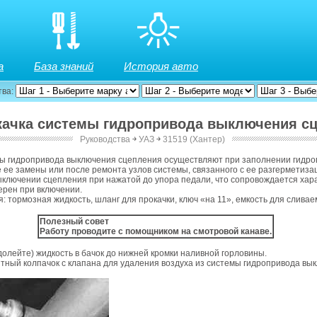
а
База знаний
История авто
тва:
окачка системы гидропривода выключения с
Руководства
￫
УАЗ
￫
31519 (Хантер)
 сцепления
мы гидропривода выключения сцепления осуществляют при заполнении гидр
 ее замены или после ремонта узлов системы, связанного с ее разгерметизац
ыключении сцепления при нажатой до упора педали, что сопровождается ха
ерен при включении.
: тормозная жидкость, шланг для прокачки, ключ «на 11», емкость для сливае
Полезный совет
Работу проводите с помощником на смотровой канаве.
 долейте) жидкость в бачок до нижней кромки наливной горловины.
тный колпачок с клапана для удаления воздуха из системы гидропривода вы