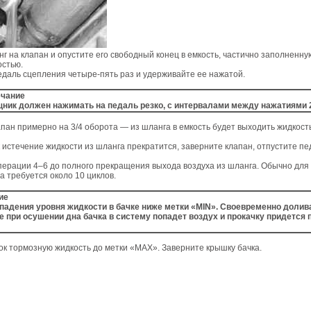
нг на клапан и опустите его свободный конец в емкость, частично заполненн
остью.
едаль сцепления четыре-пять раз и удерживайте ее нажатой.
чание
ник должен нажимать на педаль резко, с интервалами между нажатиями 2
апан примерно на 3/4 оборота — из шланга в емкость будет выходить жидкост
ак истечение жидкости из шланга прекратится, заверните клапан, отпустите п
перации 4–6 до полного прекращения выхода воздуха из шланга. Обычно для
а требуется около 10 циклов.
ие
падения уровня жидкости в бачке ниже метки «MIN». Своевременно долив
е при осушении дна бачка в систему попадет воздух и прокачку придется 
чок тормозную жидкость до метки «MAX». Заверните крышку бачка.