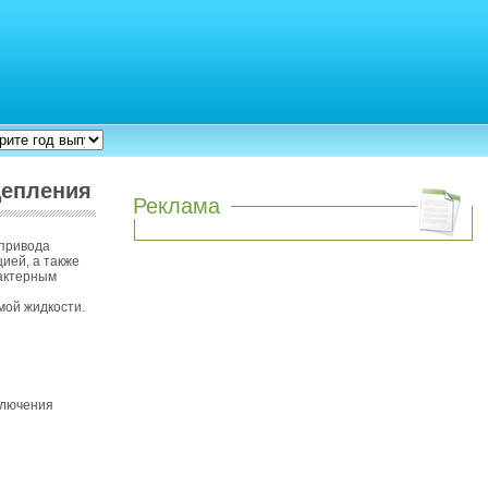
цепления
Реклама
опривода
ией, а также
рактерным
мой жидкости.
ключения