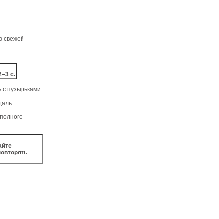
ую свежей
–3 с.
ь с пузырьками
едаль
 полного
айте
повторять