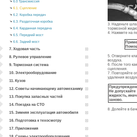
6.0 Трансмиссия
6.1. Сцепление
6.2. Коробка передач
6.3. Раздаточная коробка
3. Наденьте шла
6.4. Карданная передача
тормозной жидк
4. Нажмите на п
6.5. Передний мост
6.6. Задний мост
Приме
Помощ
7. Ходовая часть
5. Отверните кл
8. Рулевое управление
воздуха.
6. После того к
9. Тормозная система
сцепления.
10. Электрооборудование
7. Повторяйте о
удаления воздух
11. Кузов
Предупрежден
12. Советы начинающему автомеханику
Не допускайте 
жидкость, инач
13. Покупка запасных частей
заново.
14. Поездка на СТО
8. Долейте в ба
15. Зимняя эксплуатация автомобиля
16. Подготовка к техосмотру
17. Приложения
18. Схемы электрооборудования