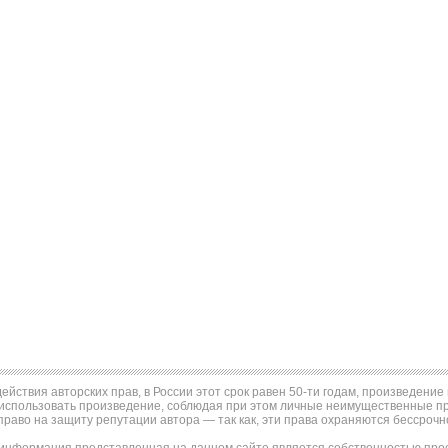
ействия авторских прав, в России этот срок равен 50-ти годам, произведени
использовать произведение, соблюдая при этом личные неимущественные пра
право на защиту репутации автора — так как, эти права охраняются бессрочн