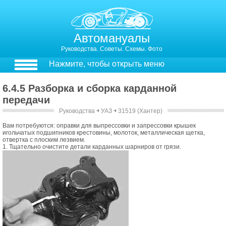
Автомануалы
Руководства. Советы. Схемы. Фото
Нажмите, чтобы открыть меню
6.4.5 Разборка и сборка карданной
передачи
Руководства
￫
УАЗ
￫
31519 (Хантер)
6.4.4. Разборка и сборка карданной передачи
Вам потребуются: оправки для выпрессовки и запрессовки крышек
игольчатых подшипников крестовины, молоток, металлическая щетка,
отвертка с плоским лезвием.
1. Тщательно очистите детали карданных шарниров от грязи.