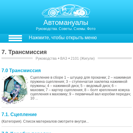
Автомануалы
Руководства. Советы. Схемы. Фото
Нажмите, чтобы открыть меню
7. Трансмиссия
Руководства
￫
ВАЗ
￫
2101 (Жигули)
7.0 Трансмиссия
Сцепление в сборе 1 – штуцер для прокачки; 2 – нажимная
пружина сцепления; 3 – ступенчатая заклепка нажимной
пружины; 4 – нажимной диск; 5 – ведомый диск; 6 –
маховик; 7 – картер сцепления; 8 – болт крепления кожуха
сцепления к маховику; 9 – первичный вал коробки передач;
10 ...
7.1. Сцепление
(Категория). Список материалов смотрите внутри...