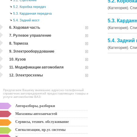
5.1. Сцепление
5.2. Коробк
5.2. Коробка передач
(Категория). Сп
5.3. Карданная передача
5.3. Кардан
5.4. Задний мост
6. Ходовая часть
(Категория). Сп
7. Рулевое управление
5.4. Задний
8. Тормоза
(Категория). Сп
9. Электрооборудование
10. Кузов
11. Модификации автомобиля
12. Электросхемы
Предлагаем Вашему вниманию адресно-телефонный
справочник автопредприятий предоставляющих товары и
услуги автомобилям ВАЗ:
Авторазборы, разборки
Магазины автозапчастей
Сервисы, технич. обслуживание
Сигнализации, пр.уг. системы