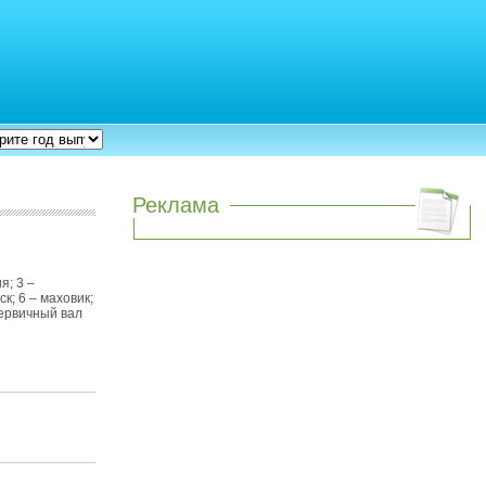
Реклама
я; 3 –
к; 6 – маховик;
первичный вал