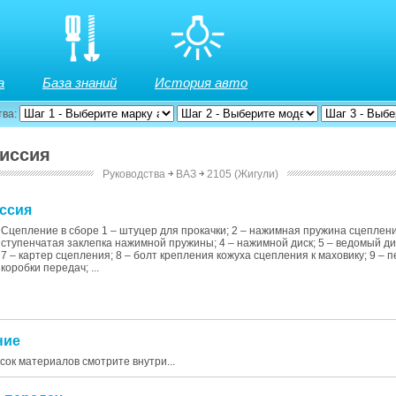
а
База знаний
История авто
тва:
миссия
Руководства
￫
ВАЗ
￫
2105 (Жигули)
иссия
Сцепление в сборе 1 – штуцер для прокачки; 2 – нажимная пружина сцеплени
ступенчатая заклепка нажимной пружины; 4 – нажимной диск; 5 – ведомый дис
7 – картер сцепления; 8 – болт крепления кожуха сцепления к маховику; 9 – 
коробки передач; ...
ние
исок материалов смотрите внутри...