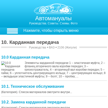
Автомануалы
Руководства. Советы. Схемы. Фото
Нажмите, чтобы открыть меню
10. Карданная передача
Руководства
￫
ВАЗ
￫
2106 (Жигули)
10.0 Карданная передача
Элементы карданной передачи 1 – эластичная муфта; 2 –
фланец вторичного вала коробки передач; 3 –
грязеотражатель; 4 – вторичный вал коробки передач; 5 –
гайка; 6 – уплотнитель центрирующего кольца; 7 – центрирующее кольцо; 8
– вкладыши эластичной муфты; 9 – болт; 10 – пробка; ...
10.1. Техническое обслуживание
(Категория). Список материалов смотрите внутри...
10.2. Замена карданной передачи
(Категория). Список материалов смотрите внутри...